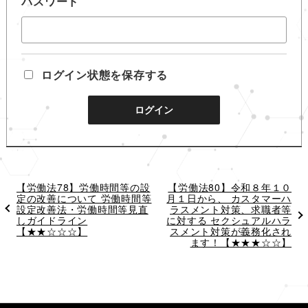
パスワード
ログイン状態を保存する
過
【労働法78】労働時間等の設
次
【労働法80】令和８年１０
去
定の改善について 労働時間等
月１日から、 カスタマーハ
の
の
設定改善法・労働時間等見直
投
ラスメント対策、求職者等
投
しガイドライン
に対する セクシュアルハラ
稿
稿
【★★☆☆☆】
スメント対策が義務化され
ます！【★★★☆☆】