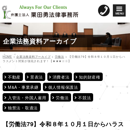
コ
ン
MENU
テ
ン
ツ
へ
企業法務資料アーカイブ
ス
キ
ッ
HOME
>
企業法務資料アーカイブ
>
労働法
>
【労働法79】令和８年１０月１日からハ
プ
ラスメント対策が強化されます！【★★★☆☆】
投
稿
不動産
景表法
消費者法
知的財産権
ナ
M&A・事業承継
個人情報保護法
ビ
入管法・外国人雇用
労働法
不競法
ゲ
ー
独禁法・取適法
シ
ョ
【労働法79】令和８年１０月１日からハラス
ン