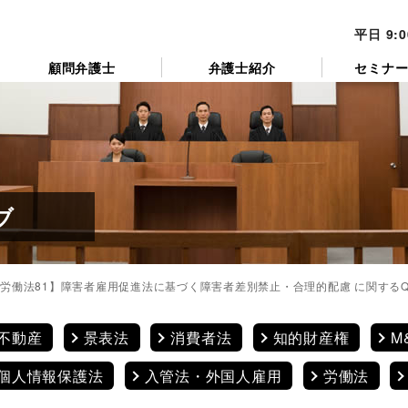
平日 9:
顧問弁護士
弁護士紹介
セミナ
ブ
労働法81】障害者雇用促進法に基づく障害者差別禁止・合理的配慮 に関するQ
不動産
景表法
消費者法
知的財産権
M
個人情報保護法
入管法・外国人雇用
労働法