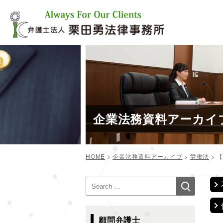
コ
ン
テ
ン
ツ
へ
ス
キ
ッ
プ
企業法務資料アーカイ
HOME
>
企業法務資料アーカイブ
>
労働法
>
【
投
検
検
稿
索
索:
ナ
ビ
顧問弁護士