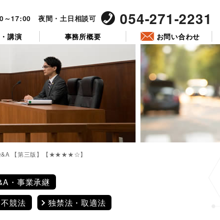
054-271-2231
00～17:00 夜間・土日相談可
ー・講演
事務所概要
お問い合わせ
&A 【第三版】【★★★★☆】
&A・事業承継
不競法
独禁法・取適法