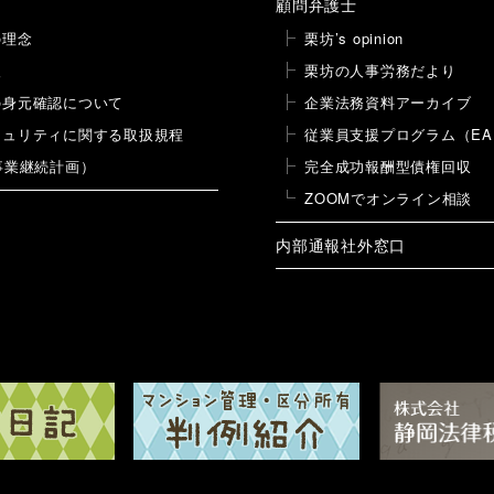
顧問弁護士
の理念
栗坊’s opinion
報
栗坊の人事労務だより
の身元確認について
企業法務資料アーカイブ
キュリティに関する取扱規程
従業員支援プログラム（EA
事業継続計画）
完全成功報酬型債権回収
ZOOMでオンライン相談
内部通報社外窓口