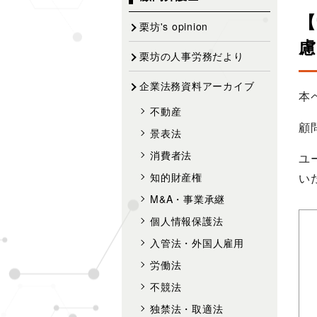
ゲ
【
ー
栗坊's opinion
シ
慮
栗坊の人事労務だより
ョ
ン
企業法務資料アーカイブ
本
不動産
顧
景表法
消費者法
ユ
い
知的財産権
M&A・事業承継
個人情報保護法
入管法・外国人雇用
労働法
不競法
独禁法・取適法