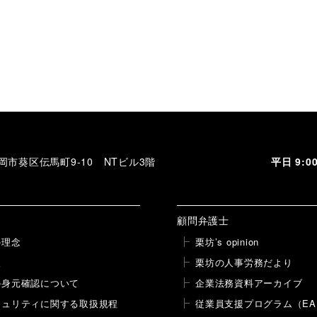
 静岡市葵区伝馬町9-10 NTビル3階
平日 9:
顧問弁護士
の理念
栗坊’s opinion
報
栗坊の人事労務だより
の身元確認について
企業法務資料アーカイブ
キュリティに関する取扱規程
従業員支援プログラム（EA