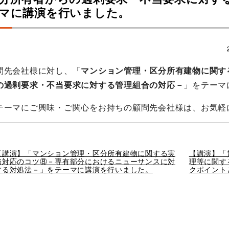
マに講演を行いました。
問先会社様に対し、「
マンション管理・区分所有建物に関す
の過剰要求・不当要求に対する管理組合の対応－
」をテーマ
テーマにご興味・ご関心をお持ちの顧問先会社様は、お気軽
過
【講演】「マンション管理・区分所有建物に関する実
次
【講演】「
去
務対応のコツ⑧－専有部分におけるニューサンスに対
の
理等に関す
の
する対処法－」をテーマに講演を行いました。
投
クポイント
投
稿
稿