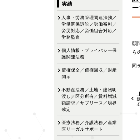
ビ
実績
ー
ゲ
ー
人事・労務管理関連法務／
シ
労働関係訴訟／労働審判／
労災対応／労働組合対応／
ョ
労務監査
ン
顧
個人情報・プライバシー保
ら
護関連法務
同
債権保全／債権回収／財産
開示
不動産法務／土地・建物明
渡し／区分所有／賃料増減
額請求／サブリース／境界
確定
医療法務／介護法務／産業
医リーガルサポート