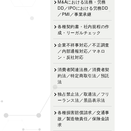
M&Aにおける法務・労務
DD／IPOにおける労務DD
／PMI／事業承継
各種契約書・社内規程の作
成・リーガルチェック
企業不祥事対応／不正調査
／内部通報対応／マネロ
ン・反社対応
消費者関連法務／消費者契
約法／特定商取引法／預託
法
独占禁止法／取適法／フリ
ーランス法／景品表示法
各種損害賠償請求／交通事
故／製造物責任／保険金請
求