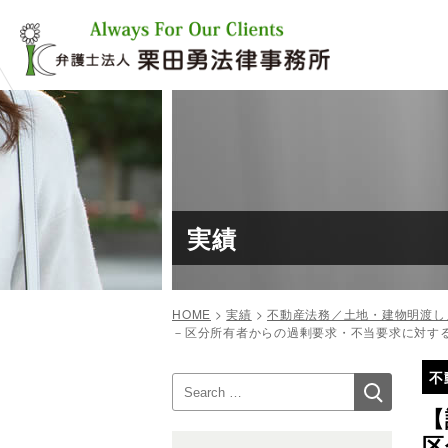
コ
ン
テ
ン
ツ
へ
ス
キ
ッ
プ
実績
HOME
>
実績
>
不動産法務／土地・建物明渡し
－区分所有者からの過剰要求・不当要求に対す
投
不
検
検
稿
索
索:
【
ナ
区