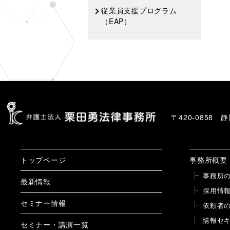
従業員支援プログラム
（EAP）
〒420-0858
トップページ
事務所概要
事務所
最新情報
採用情
セミナー情報
依頼者
情報セ
セミナー・講演一覧