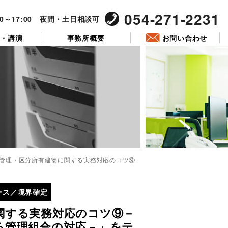
054-271-2231
00～17:00 夜間・土日相談可
ー・講演
事務所概要
お問い合わせ
管理・区分所有建物に関する実務対応のコツ⑨
投
稿
ース／境界確定
日:
関する実務対応のコツ⑨－
る管理組合の対応－」をテ