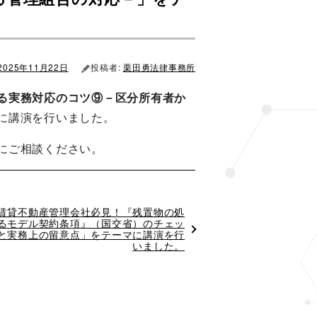
2025年11月22日
投稿者:
栗田勇法律事務所
る実務対応のコツ⑨－区分所有者か
に講演を行いました。
にご相談ください。
賃貸不動産管理会社必見！『残置物の処
るモデル契約条項』（国交省）のチェッ
と実務上の留意点」をテーマに講演を行
いました。