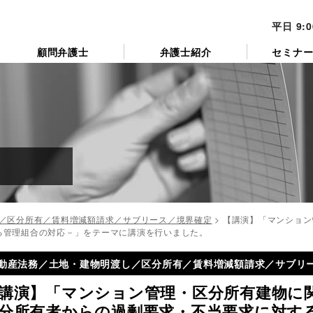
平日 9:
顧問弁護士
弁護士紹介
セミナ
／区分所有／賃料増減額請求／サブリース／境界確定
>
【講演】「マンション
る管理組合の対応－」をテーマに講演を行いました。
動産法務／土地・建物明渡し／区分所有／賃料増減額請求／サブリ
講演】「マンション管理・区分所有建物に
分所有者からの過剰要求・不当要求に対す