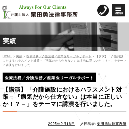
コ
ン
MENU
テ
ン
ツ
へ
実績
ス
キ
ッ
HOME
>
実績
>
医療法務／介護法務／産業医リーガルサポート
>
【講演】「介護施設
プ
におけるハラスメント対策－『病気だから仕方ない』は本当に正しいか！？－」をテーマ
に講演を行いました。
投
投
稿
医療法務／介護法務／産業医リーガルサポート
稿
日:
ナ
【講演】「介護施設におけるハラスメント対
ビ
策－『病気だから仕方ない』は本当に正しい
ゲ
か！？－」をテーマに講演を行いました。
ー
シ
ョ
2025年2月16日
投稿者:
栗田勇法律事務所