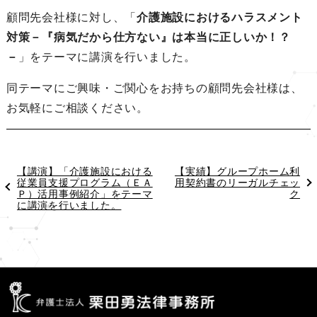
ン
顧問先会社様に対し、「
介護施設におけるハラスメント
対策－『病気だから仕方ない』は本当に正しいか！？
－
」をテーマに講演を行いました。
同テーマにご興味・ご関心をお持ちの顧問先会社様は、
お気軽にご相談ください。
過
【講演】「介護施設における
次
【実績】グループホーム利
去
従業員支援プログラム（ＥＡ
の
用契約書のリーガルチェッ
の
Ｐ）活用事例紹介」をテーマ
投
ク
投
に講演を行いました。
稿
稿