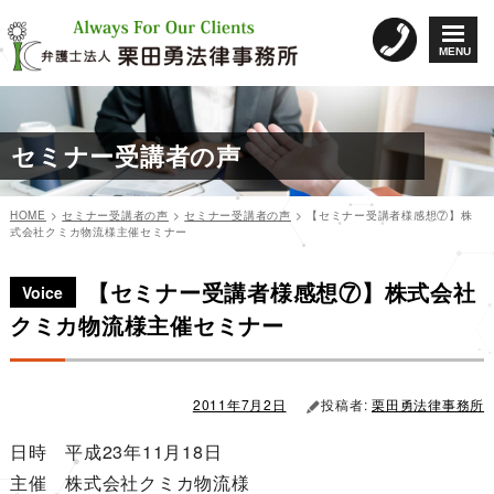
コ
ン
MENU
テ
ン
ツ
へ
セミナー受講者の声
ス
キ
ッ
HOME
>
セミナー受講者の声
>
セミナー受講者の声
>
【セミナー受講者様感想⑦】株
プ
式会社クミカ物流様主催セミナー
カ
投
投
テ
稿
【セミナー受講者様感想⑦】株式会社
稿
ゴ
日:
Voice
リ
ナ
クミカ物流様主催セミナー
ー
ビ
ゲ
ー
2011年7月2日
投稿者:
栗田勇法律事務所
シ
日時 平成23年11月18日
ョ
主催 株式会社クミカ物流様
ン