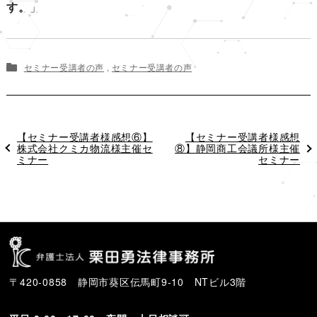
す。
」
セミナー受講者の声
,
セミナー受講者の声
過
【セミナー受講者様感想⑥】
次
【セミナー受講者様感想
去
株式会社クミカ物流様主催セ
⑧】静岡商工会議所様主催
の
の
ミナー
投
セミナー
投
稿
稿
〒420-0858 静岡市葵区伝馬町9-10 NTビル3階