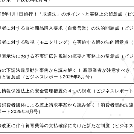
和8年1月1日施行！「取適法」のポイントと実務上の留意点（ビジ
働者に対する自社商品購入要求（自爆営業）の法的問題点（ビジネ
業者に対する監視（モニタリング）を実施する際の法的留意点（（
品表示法における不実証広告規制の概要と実務上の留意点（ビジネ
時の下請法違反勧告事例から読み解く！ 親事業者が注意すべき
例と留意点（ビジネスレポート2025年8月号）
人情報保護法上の安全管理措置の４つの視点（ビジネスレポート2
格消費者団体による差止請求事案から読み解く！消費者契約法違
ポート2025年6月号）
法改正に伴う養育費等の支払確保に向けた新たな制度（ビジネスレ