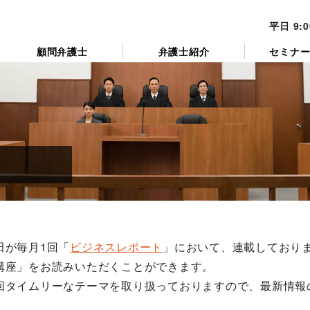
平日 9:
顧問弁護士
弁護士紹介
セミナ
ペ
ペ
ペ
ペ
ペ
ー
ー
ー
ー
ー
田が毎月1回「
ビジネスレポート
」において、連載しており
ジ
ジ
ジ
ジ
ジ
講座」をお読みいただくことができます。
回タイムリーなテーマを取り扱っておりますので、最新情報