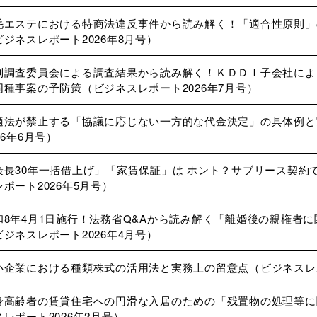
毛エステにおける特商法違反事件から読み解く！「適合性原則」
ビジネスレポート2026年8月号）
別調査委員会による調査結果から読み解く！ＫＤＤＩ子会社によ
同種事案の予防策（ビジネスレポート2026年7月号）
適法が禁止する「協議に応じない一方的な代金決定」の具体例と
26年6月号）
最長30年一括借上げ」「家賃保証」は ホント？サブリース契約
レポート2026年5月号）
和8年4月1日施行！法務省Q&Aから読み解く「離婚後の親権者
ビジネスレポート2026年4月号）
小企業における種類株式の活用法と実務上の留意点（ビジネスレポ
身高齢者の賃貸住宅への円滑な入居のための「残置物の処理等に
スレポート2026年2月号）