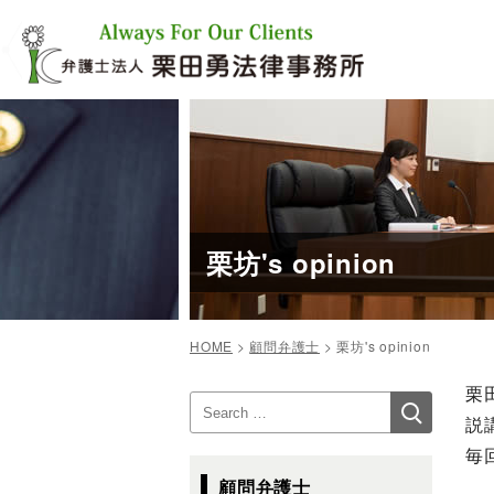
コ
ン
テ
ン
ツ
へ
ス
キ
ッ
プ
栗坊's opinion
HOME
>
顧問弁護士
>
栗坊's opinion
投
栗
検
検
稿
索
説
索:
ナ
毎
ビ
顧問弁護士