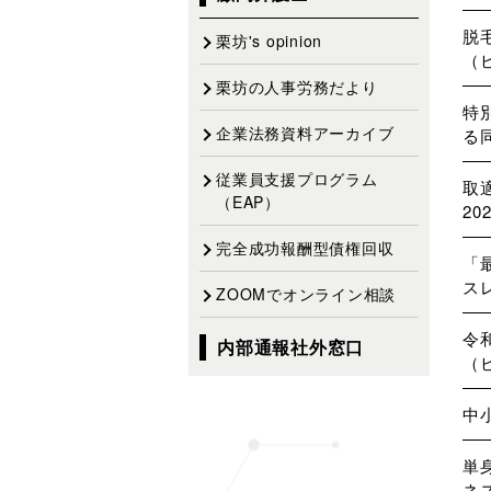
ゲ
ー
脱
栗坊's opinion
（
シ
栗坊の人事労務だより
ョ
特
ン
企業法務資料アーカイブ
る
従業員支援プログラム
取
（EAP）
20
完全成功報酬型債権回収
「
ス
ZOOMでオンライン相談
令
内部通報社外窓口
（
中
単
ネ