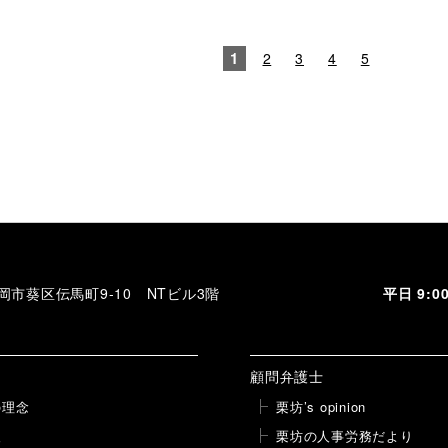
1
2
3
4
5
 静岡市葵区伝馬町9-10 NTビル3階
平日 9:
顧問弁護士
の理念
栗坊’s opinion
報
栗坊の人事労務だより