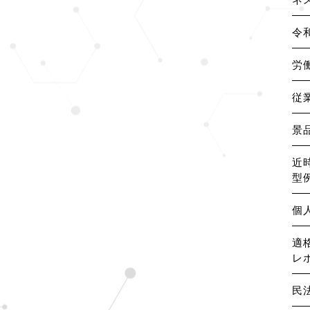
令
労
従
景
近
型
個
適
レ
民