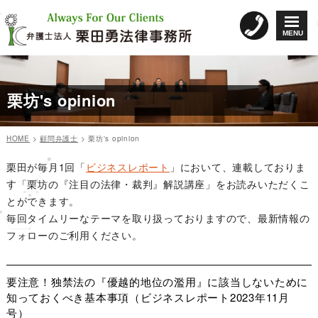
コ
ン
MENU
テ
ン
ツ
へ
栗坊's opinion
ス
キ
ッ
HOME
>
顧問弁護士
>
栗坊's opinion
プ
ペ
ペ
ペ
ペ
ペ
ペ
ペ
投
ー
ー
ー
ー
ー
ー
ー
栗田が毎月1回「
ビジネスレポート
」において、連載しておりま
ジ
ジ
ジ
ジ
ジ
ジ
ジ
稿
す「栗坊の『注目の法律・裁判』解説講座」をお読みいただくこ
ナ
とができます。
ビ
毎回タイムリーなテーマを取り扱っておりますので、最新情報の
ゲ
フォローのご利用ください。
ー
シ
要注意！独禁法の『優越的地位の濫用』に該当しないために
ョ
知っておくべき基本事項（ビジネスレポート2023年11月
ン
号）