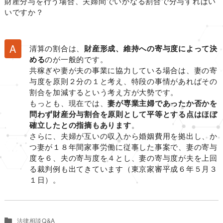
財産分与を行う場合、夫婦間でいかなる割合で分与すればい
いですか？
清算の割合は、
財産形成、維持への寄与度によって決
める
のが一般的です。
共稼ぎや妻が夫の事業に協力している場合は、妻の寄
与度を原則２分の１と考え、特段の事情があればその
割合を加減するという考え方が大勢です。
もっとも、現在では、
妻が専業主婦であったか否かを
問わず財産分与割合を原則として平等とする点はほぼ
確立したとの指摘もあります
。
さらに、夫婦が互いの収入から婚姻費用を拠出し、か
つ妻が１８年間家事労働に従事した事案で、妻の寄与
度を６、夫の寄与度を４とし、妻の寄与度が夫を上回
る裁判例も出てきています（東京家審平成６年５月３
１日）。
法律相談Q&A