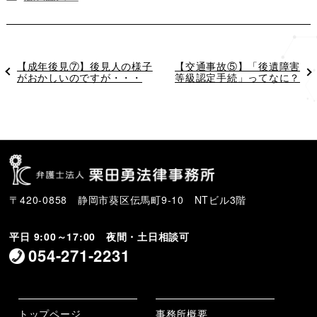
過
【成年後見⑦】後見人の様子
次
【交通事故⑤】「後遺障害
去
がおかしいのですが・・・
の
等級認定手続」ってなに？
の
投
投
稿
稿
〒420-0858 静岡市葵区伝馬町9-10 NTビル3階
平日 9:00～17:00 夜間・土日相談可
054-271-2231
トップページ
事務所概要