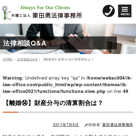
コ
ン
MENU
テ
ン
ツ
へ
法律相談Q&A
ス
キ
ッ
HOME
>
法律相談Q&A
>
【離婚⑭】財産分与の清算割合は？
プ
カ
投
投
テ
稿
稿
ゴ
日:
Warning
: Undefined array key "qa" in
/home/websc004/ik-
リ
ナ
law-office.com/public_html/wp/wp-content/themes/ik-
ー
law-office2021/functions/functions.view.php
ビ
on line
49
ゲ
【離婚⑭】財産分与の清算割合は？
ー
シ
ョ
2011年7月5日
投稿者:
栗田勇法律事務所
ン