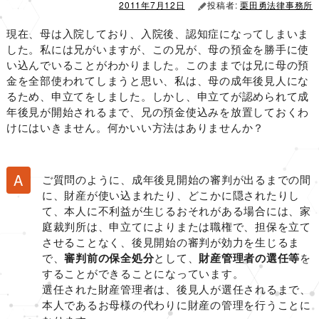
2011年7月12日
投稿者:
栗田勇法律事務所
現在、母は入院しており、入院後、認知症になってしまいま
した。私には兄がいますが、この兄が、母の預金を勝手に使
い込んでいることがわかりました。このままでは兄に母の預
金を全部使われてしまうと思い、私は、母の成年後見人にな
るため、申立てをしました。しかし、申立てが認められて成
年後見が開始されるまで、兄の預金使込みを放置しておくわ
けにはいきません。何かいい方法はありませんか？
ご質問のように、成年後見開始の審判が出るまでの間
に、財産が使い込まれたり、どこかに隠されたりし
て、本人に不利益が生じるおそれがある場合には、家
庭裁判所は、申立てによりまたは職権で、担保を立て
させることなく、後見開始の審判が効力を生じるま
で、
審判前の保全処分
として、
財産管理者の選任等
を
することができることになっています。
選任された財産管理者は、後見人が選任されるまで、
本人であるお母様の代わりに財産の管理を行うことに