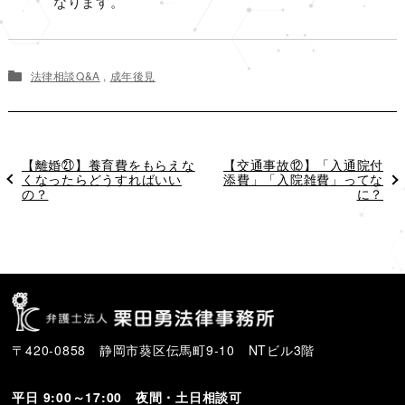
なります。
法律相談Q&A
,
成年後見
過
【離婚㉑】養育費をもらえな
次
【交通事故⑫】「入通院付
去
くなったらどうすればいい
の
添費」「入院雑費」ってな
の
の？
投
に？
投
稿
稿
〒420-0858 静岡市葵区伝馬町9-10 NTビル3階
平日 9:00～17:00 夜間・土日相談可