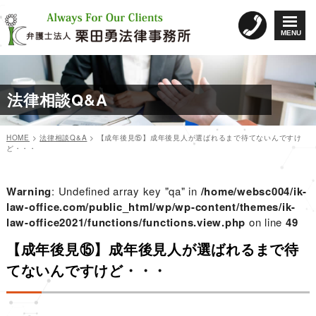
コ
ン
MENU
テ
ン
ツ
へ
法律相談Q&A
ス
キ
ッ
HOME
>
法律相談Q&A
>
【成年後見⑮】成年後見人が選ばれるまで待てないんですけ
プ
ど・・・
カ
投
投
テ
稿
稿
ゴ
日:
Warning
: Undefined array key "qa" in
/home/websc004/ik-
リ
ナ
law-office.com/public_html/wp/wp-content/themes/ik-
ー
law-office2021/functions/functions.view.php
ビ
on line
49
ゲ
【成年後見⑮】成年後見人が選ばれるまで待
ー
てないんですけど・・・
シ
ョ
ン