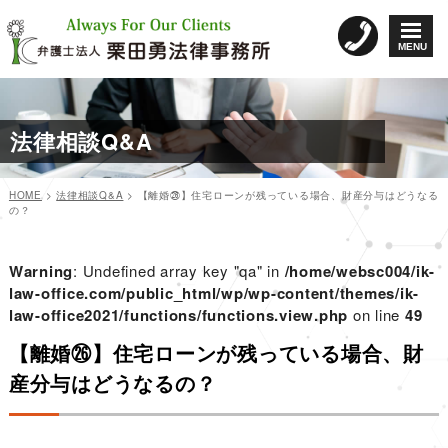
コ
ン
MENU
テ
ン
ツ
へ
法律相談Q&A
ス
キ
ッ
HOME
>
法律相談Q&A
>
【離婚㉖】住宅ローンが残っている場合、財産分与はどうなる
プ
の？
カ
投
投
テ
稿
稿
ゴ
日:
Warning
: Undefined array key "qa" in
/home/websc004/ik-
リ
ナ
law-office.com/public_html/wp/wp-content/themes/ik-
ー
law-office2021/functions/functions.view.php
ビ
on line
49
ゲ
【離婚㉖】住宅ローンが残っている場合、財
ー
産分与はどうなるの？
シ
ョ
ン