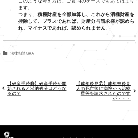
このような考え方は、ご質問のケースでもあてはまり
ます。
つまり、
積極財産を全部加算し、これから消極財産を
控除して、プラスであれば、財産分与請求権が認めら
れ、マイナスであれば、認められません
。
法律相談Q&A
過
【破産手続⑲】破産手続が開
次
【成年後見㉑】成年被後見
去
始されると滞納処分はどうな
の
人の死亡後に病院から治療
の
るの？
投
費等を請求されたのです
投
稿
が・・・
稿