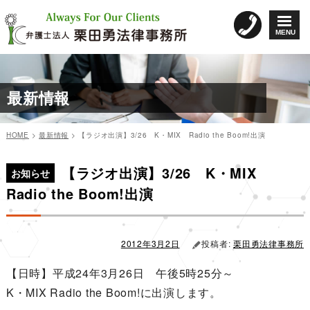
コ
ン
MENU
テ
ン
ツ
へ
最新情報
ス
キ
ッ
HOME
>
最新情報
>
【ラジオ出演】3/26 K・MIX Radio the Boom!出演
プ
カ
投
投
テ
稿
【ラジオ出演】3/26 K・MIX
稿
ゴ
日:
お知らせ
リ
ナ
Radio the Boom!出演
ー
ビ
ゲ
ー
2012年3月2日
投稿者:
栗田勇法律事務所
シ
【日時】平成24年3月26日 午後5時25分～
ョ
K・MIX Radio the Boom!に出演します。
ン