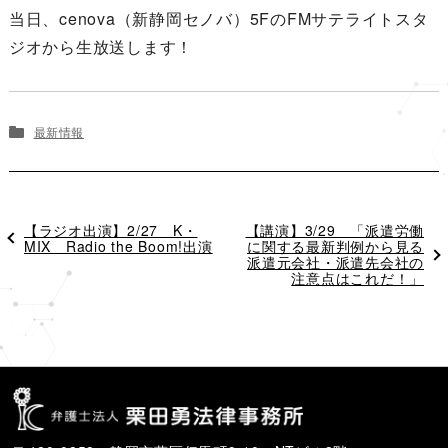
当日、cenova（新静岡セノバ）5FのFMサテライトスタ
ジオから生放送します！
最新情報
過
【ラジオ出演】2/27 K・
次
【講演】3/29 「派遣労働
去
MIX Radio the Boom!出演
の
に関する最新判例から見る
の
投
派遣元会社・派遣先会社の
投
稿
注意点はこれだ！」
稿