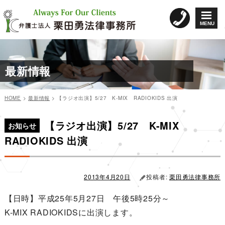
コ
ン
MENU
テ
ン
ツ
へ
最新情報
ス
キ
ッ
HOME
>
最新情報
>
【ラジオ出演】5/27 K-MIX RADIOKIDS 出演
プ
カ
投
投
テ
稿
【ラジオ出演】5/27 K-MIX
稿
ゴ
日:
お知らせ
リ
ナ
RADIOKIDS 出演
ー
ビ
ゲ
ー
2013年4月20日
投稿者:
栗田勇法律事務所
シ
【日時】平成25年5月27日 午後5時25分～
ョ
K-MIX RADIOKIDSに出演します。
ン