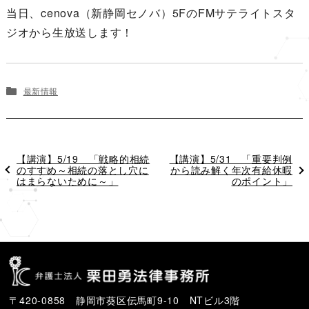
当日、cenova（新静岡セノバ）5FのFMサテライトスタ
ジオから生放送します！
最新情報
過
【講演】5/19 「戦略的相続
次
【講演】5/31 「重要判例
去
のすすめ～相続の落とし穴に
の
から読み解く年次有給休暇
の
はまらないために～」
投
のポイント」
投
稿
稿
〒420-0858 静岡市葵区伝馬町9-10 NTビル3階