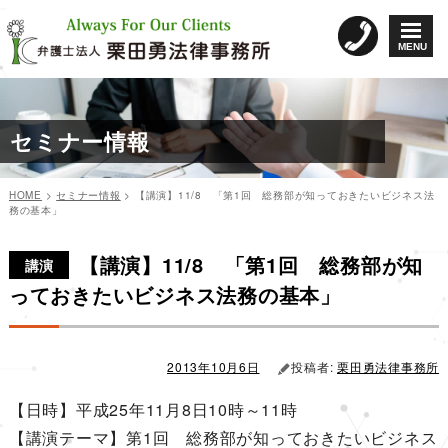
コ
ン
MENU
テ
ン
ツ
へ
セミナー情報
ス
キ
ッ
HOME
>
セミナー情報
>
【講演】11/8 「第1回 総務部が知っておきたいビジネス法
プ
務の基本」
カ
投
投
テ
稿
【講演】11/8 「第1回 総務部が知
稿
ゴ
日:
講演
リ
ナ
っておきたいビジネス法務の基本」
ー
ビ
ゲ
ー
2013年10月6日
投稿者:
栗田勇法律事務所
シ
【日時】平成25年11月8日10時～11時
ョ
【講演テーマ】第1回 総務部が知っておきたいビジネス
ン