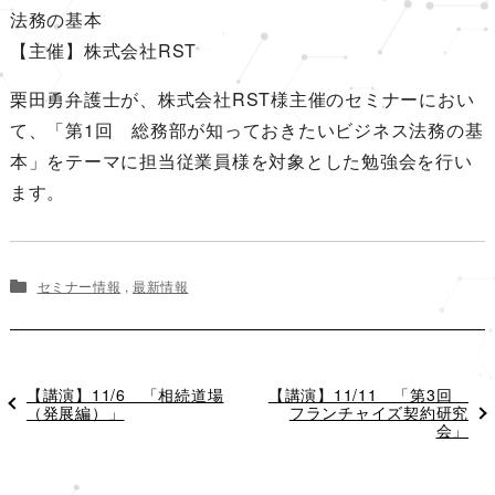
法務の基本
【主催】株式会社RST
栗田勇弁護士が、株式会社RST様主催のセミナーにおい
て、「第1回 総務部が知っておきたいビジネス法務の基
本」をテーマに担当従業員様を対象とした勉強会を行い
ます。
セミナー情報
,
最新情報
過
【講演】11/6 「相続道場
次
【講演】11/11 「第3回
去
（発展編）」
の
フランチャイズ契約研究
の
投
会」
投
稿
稿