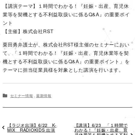
【講演テーマ】１時間でわかる！『妊娠・出産、育児休
業等を契機とする不利益取扱いに係るQ&A』の重要ポイ
ント
【主催】株式会社RST
栗田勇弁護士が、株式会社RST様主催のセミナーにおい
て、「１時間でわかる！『妊娠・出産、育児休業等を契
機とする不利益取扱いに係るQ&A』の重要ポイント」を
テーマに担当従業員様を対象とした講演を行います。
セミナー情報
,
最新情報
過
【ラジオ出演】6/22 K-
次
【講演】6/23 「１時間で
去
MIX RADIOKIDS 出演
の
わかる！『妊娠・出産、育
の
投
児休業等を契機とする不利