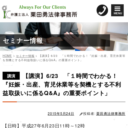
コ
ン
MENU
テ
ン
ツ
へ
セミナー情報
ス
キ
ッ
HOME
>
セミナー情報
>
【講演】6/23 「１時間でわかる！『妊娠・出産、育児休業等
プ
を契機とする不利益取扱いに係るQ&A』の重要ポイント」
カ
投
投
テ
稿
【講演】6/23 「１時間でわかる！
稿
ゴ
日:
講演
リ
ナ
『妊娠・出産、育児休業等を契機とする不利
ー
ビ
益取扱いに係るQ&A』の重要ポイント」
ゲ
ー
シ
2015年5月24日
投稿者:
栗田勇法律事務所
ョ
【日時】平成27年6月23日11時～12時
ン