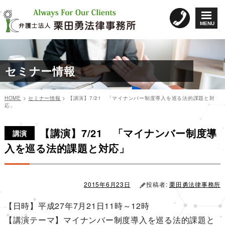
コ
ン
MENU
テ
ン
ツ
へ
セミナー情報
ス
キ
ッ
HOME
>
セミナー情報
>
【講演】7/21 「マイナンバー制度導入を巡る法的課題と対
プ
応」
カ
投
投
テ
稿
【講演】7/21 「マイナンバー制度導
稿
ゴ
日:
講演
リ
ナ
入を巡る法的課題と対応」
ー
ビ
ゲ
ー
2015年6月23日
投稿者:
栗田勇法律事務所
シ
【日時】平成27年7月21日11時～12時
ョ
【講演テーマ】マイナンバー制度導入を巡る法的課題と
ン