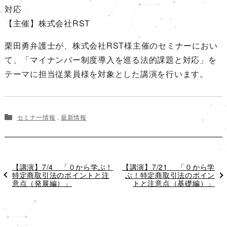
対応
【主催】株式会社RST
栗田勇弁護士が、株式会社RST様主催のセミナーにおい
て、「マイナンバー制度導入を巡る法的課題と対応」を
テーマに担当従業員様を対象とした講演を行います。
セミナー情報
,
最新情報
過
【講演】7/4 「０から学ぶ！
次
【講演】7/21 「０から学
去
特定商取引法のポイントと注
の
ぶ！特定商取引法のポイン
の
意点（発展編）」
投
トと注意点（基礎編）」
投
稿
稿