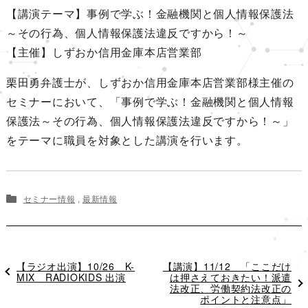
【講演テーマ】事例で学ぶ！金融機関と個人情報保護法
～その行為、個人情報保護法違反ですから！～
【主催】しずおか信用金庫本店営業部
栗田勇弁護士が、しずおか信用金庫本店営業部様主催の
セミナーにおいて、「事例で学ぶ！金融機関と個人情報
保護法～その行為、個人情報保護法違反ですから！～」
をテーマに職員を対象とした講演を行います。
セミナー情報
,
最新情報
過
【ラジオ出演】10/26 K-
次
【講演】11/12 「ここだけ
去
MIX RADIOKIDS 出演
の
は押さえておきたい！派遣
の
投
法改正、労働契約法改正の
投
稿
ポイントと注意点」