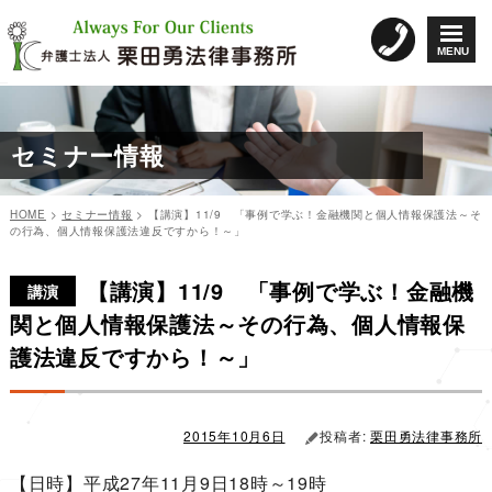
コ
ン
MENU
テ
ン
ツ
へ
セミナー情報
ス
キ
ッ
HOME
>
セミナー情報
>
【講演】11/9 「事例で学ぶ！金融機関と個人情報保護法～そ
プ
の行為、個人情報保護法違反ですから！～」
カ
投
投
テ
稿
【講演】11/9 「事例で学ぶ！金融機
稿
ゴ
日:
講演
リ
ナ
関と個人情報保護法～その行為、個人情報保
ー
ビ
護法違反ですから！～」
ゲ
ー
シ
2015年10月6日
投稿者:
栗田勇法律事務所
ョ
【日時】平成27年11月9日18時～19時
ン