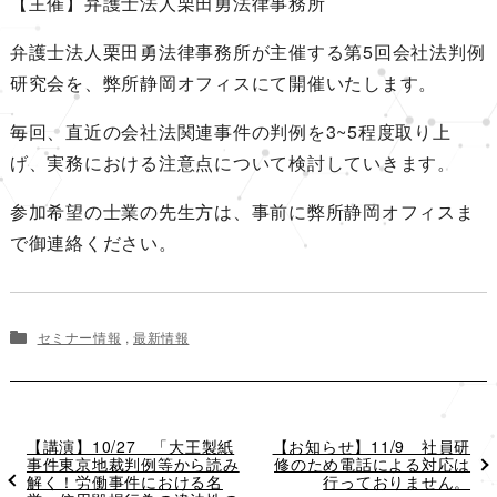
【主催】弁護士法人栗田勇法律事務所
弁護士法人栗田勇法律事務所が主催する第5回会社法判例
研究会を、弊所静岡オフィスにて開催いたします。
毎回、直近の会社法関連事件の判例を3~5程度取り上
げ、実務における注意点について検討していきます。
参加希望の士業の先生方は、事前に弊所静岡オフィスま
で御連絡ください。
セミナー情報
,
最新情報
過
【講演】10/27 「大王製紙
次
【お知らせ】11/9 社員研
去
事件東京地裁判例等から読み
の
修のため電話による対応は
の
解く！労働事件における名
投
行っておりません。