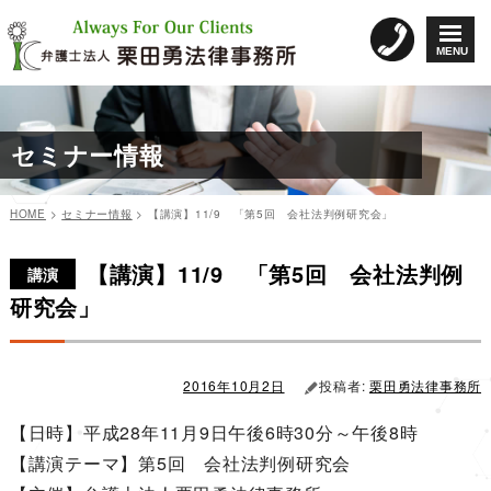
コ
ン
MENU
テ
ン
ツ
へ
セミナー情報
ス
キ
ッ
HOME
>
セミナー情報
>
【講演】11/9 「第5回 会社法判例研究会」
プ
カ
投
投
テ
稿
【講演】11/9 「第5回 会社法判例
稿
ゴ
日:
講演
リ
ナ
研究会」
ー
ビ
ゲ
ー
2016年10月2日
投稿者:
栗田勇法律事務所
シ
【日時】平成28年11月9日午後6時30分～午後8時
ョ
【講演テーマ】第5回 会社法判例研究会
ン