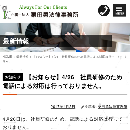
コ
ン
MENU
テ
ン
ツ
へ
最新情報
ス
キ
ッ
HOME
>
最新情報
>
【お知らせ】4/26 社員研修のため電話による対応は行っておりま
プ
せん。
カ
投
投
テ
稿
【お知らせ】4/26 社員研修のため
稿
ゴ
日:
お知らせ
リ
ナ
電話による対応は行っておりません。
ー
ビ
ゲ
ー
2017年4月2日
投稿者:
栗田勇法律事務所
シ
4月26日は、社員研修のため、電話による対応は行って
ョ
おりません。
ン