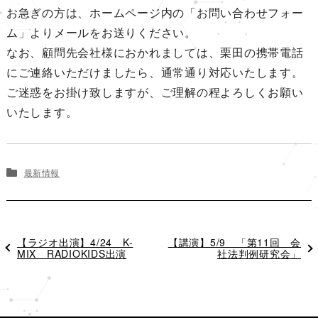
お急ぎの方は、ホームページ内の「お問い合わせフォー
ム」よりメールをお送りください。
なお、顧問先会社様におかれましては、栗田の携帯電話
にご連絡いただけましたら、通常通り対応いたします。
ご迷惑をお掛け致しますが、ご理解の程よろしくお願い
いたします。
最新情報
過
【ラジオ出演】4/24 K-
次
【講演】5/9 「第11回 会
去
MIX RADIOKIDS出演
の
社法判例研究会」
の
投
投
稿
稿