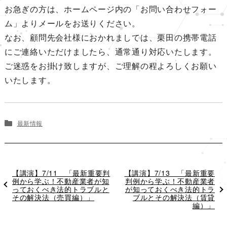
お急ぎの方は、ホームページ内の「お問い合わせフォー
ム」よりメールをお送りください。
なお、顧問先会社様におかれましては、栗田の携帯電話
にご連絡いただけましたら、通常通り対応いたします。
ご迷惑をお掛け致しますが、ご理解の程よろしくお願い
いたします。
最新情報
過
【講演】7/11 「最新重要判
次
【講演】7/13 「最新重要
去
例から学ぶ！不動産業者が知
の
判例から学ぶ！不動産業者
の
っておくべき法的トラブルと
投
が知っておくべき法的トラ
投
その解決法（売買編）」
稿
ブルとその解決法（賃貸
稿
編）」