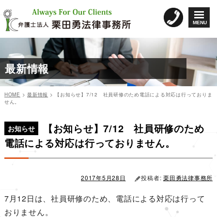
コ
ン
MENU
テ
ン
ツ
へ
最新情報
ス
キ
ッ
HOME
>
最新情報
>
【お知らせ】7/12 社員研修のため電話による対応は行っておりま
プ
せん。
カ
投
投
テ
稿
【お知らせ】7/12 社員研修のため
稿
ゴ
日:
お知らせ
リ
ナ
電話による対応は行っておりません。
ー
ビ
ゲ
ー
2017年5月28日
投稿者:
栗田勇法律事務所
シ
7月12日は、社員研修のため、電話による対応は行って
ョ
おりません。
ン