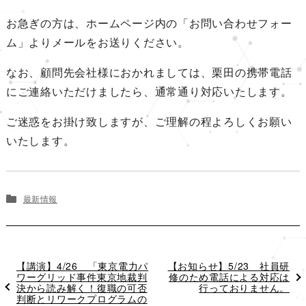
お急ぎの方は、ホームページ内の「お問い合わせフォー
ム」よりメールをお送りください。
なお、顧問先会社様におかれましては、栗田の携帯電話
にご連絡いただけましたら、通常通り対応いたします。
ご迷惑をお掛け致しますが、ご理解の程よろしくお願い
いたします。
最新情報
過
【講演】4/26 「東京電力パ
次
【お知らせ】5/23 社員研
去
ワーグリッド事件東京地裁判
の
修のため電話による対応は
の
決から読み解く！復職の可否
投
行っておりません。
投
判断とリワークプログラムの
稿