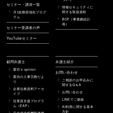
セミナー・講演一覧
情報セキュリティに
関する取扱規程
月1総務部強化プログ
ラム
BCP（事業継続計
画）
セミナー受講者の声
YouTubeセミナー
顧問弁護士
弁護士紹介
栗坊’s opinion
お問い合わせ
栗坊の人事労務だよ
ご相談のお申込みに
り
関するQ＆A
企業法務資料アーカ
お問い合わせ
イブ
LINEでご連絡
従業員支援プログラ
ム（EAP）
AI利用に関する基本
方針
完全成功報酬型債権