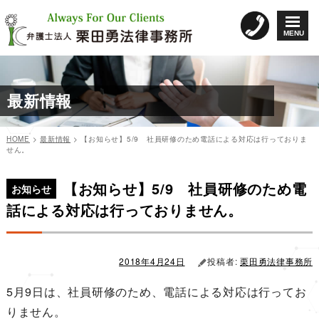
コ
ン
MENU
テ
ン
ツ
へ
最新情報
ス
キ
ッ
HOME
>
最新情報
>
【お知らせ】5/9 社員研修のため電話による対応は行っておりま
プ
せん。
カ
投
投
テ
稿
【お知らせ】5/9 社員研修のため電
稿
ゴ
日:
お知らせ
リ
ナ
話による対応は行っておりません。
ー
ビ
ゲ
ー
2018年4月24日
投稿者:
栗田勇法律事務所
シ
5月9日は、社員研修のため、電話による対応は行ってお
ョ
りません。
ン