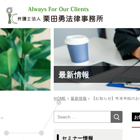
コ
ン
テ
ン
ツ
へ
ス
キ
ッ
プ
最新情報
HOME
>
最新情報
>
【お知らせ】年末年始のお
投
検
検
稿
お
索
索:
ナ
ビ
セミナー情報