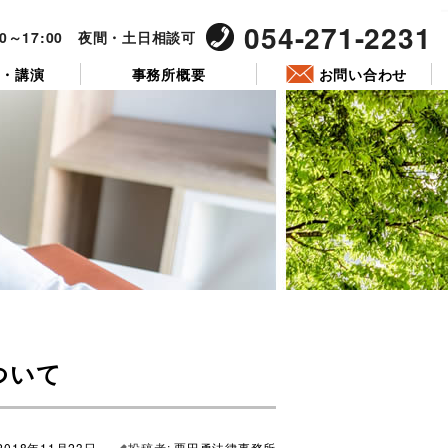
054-271-2231
00～17:00 夜間・土日相談可
ー・講演
事務所概要
お問い合わせ
投
稿
ついて
日:
2018年11月23日
投稿者:
栗田勇法律事務所