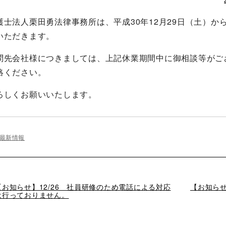
護士法人栗田勇法律事務所は、平成30年12月29日（土）か
いただきます。
問先会社様につきましては、上記休業期間中に御相談等がご
絡ください。
ろしくお願いいたします。
最新情報
過
【お知らせ】12/26 社員研修のため電話による対応
次
【お知らせ
去
は行っておりません。
の
の
投
投
稿
稿