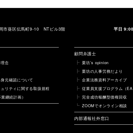
 静岡市葵区伝馬町9-10 NTビル3階
平日 9:
顧問弁護士
の理念
栗坊’s opinion
報
栗坊の人事労務だより
の身元確認について
企業法務資料アーカイブ
キュリティに関する取扱規程
従業員支援プログラム（EA
事業継続計画）
完全成功報酬型債権回収
ZOOMでオンライン相談
内部通報社外窓口