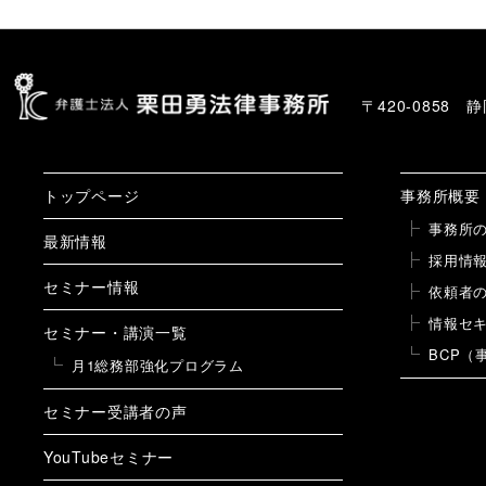
〒420-0858
トップページ
事務所概要
事務所
最新情報
採用情
セミナー情報
依頼者
情報セ
セミナー・講演一覧
BCP（
月1総務部強化プログラム
セミナー受講者の声
YouTubeセミナー