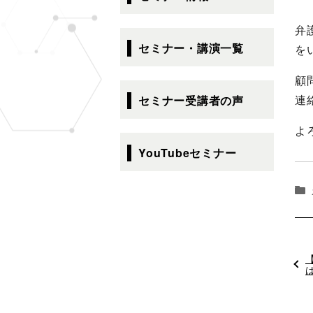
ゲ
ー
弁
シ
セミナー・講演一覧
を
ョ
ン
顧
連
セミナー受講者の声
よ
YouTubeセミナー