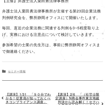
【主催】弁護士法人栗田勇法律事務所
弁護士法人栗田勇法律事務所が主催する第23回企業法務
判例研究会を、弊所静岡オフィスにて開催いたします。
毎回、直近の企業法務に関連する判例を3~5程度取り上
げ、実務における注意点について検討していきます。
参加希望の士業の先生方は、事前に弊所静岡オフィスま
で御連絡ください。
セミナー情報
過
【講演】1/31 「９０分でわ
次
【講演】2/6 「（社労士限
去
かる！従業員が知っておくべ
定講座）N商会事件東京地裁
の
の
きコンプライアンス講座」
投
判決から読み解く！セクハ