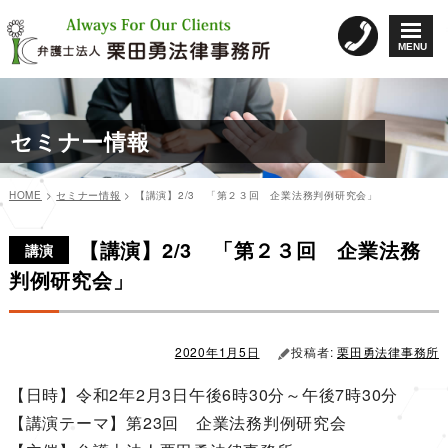
コ
ン
MENU
テ
ン
ツ
へ
セミナー情報
ス
キ
ッ
HOME
>
セミナー情報
>
【講演】2/3 「第２３回 企業法務判例研究会」
プ
カ
投
投
テ
稿
【講演】2/3 「第２３回 企業法務
稿
ゴ
日:
講演
リ
ナ
判例研究会」
ー
ビ
ゲ
ー
2020年1月5日
投稿者:
栗田勇法律事務所
シ
【日時】令和2年2月3日午後6時30分～午後7時30分
ョ
【講演テーマ】第23回 企業法務判例研究会
ン