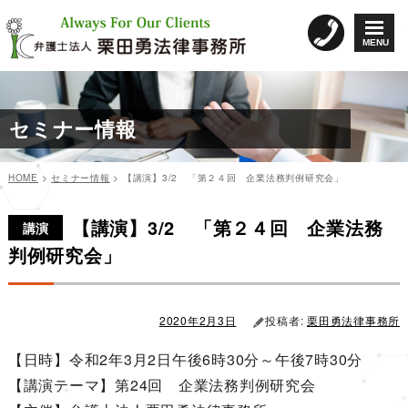
コ
ン
MENU
テ
ン
ツ
へ
セミナー情報
ス
キ
ッ
HOME
>
セミナー情報
>
【講演】3/2 「第２４回 企業法務判例研究会」
プ
カ
投
投
テ
稿
【講演】3/2 「第２４回 企業法務
稿
ゴ
日:
講演
リ
ナ
判例研究会」
ー
ビ
ゲ
ー
2020年2月3日
投稿者:
栗田勇法律事務所
シ
【日時】令和2年3月2日午後6時30分～午後7時30分
ョ
【講演テーマ】第24回 企業法務判例研究会
ン