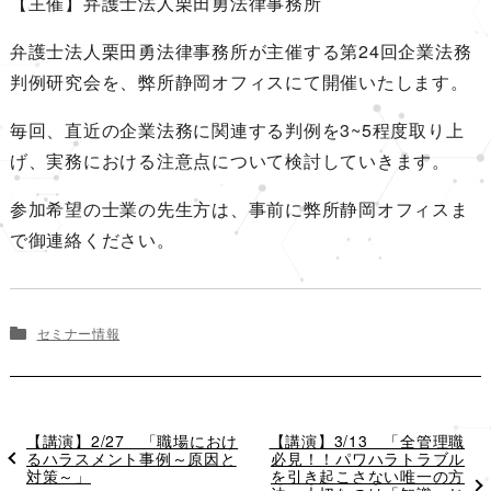
【主催】弁護士法人栗田勇法律事務所
弁護士法人栗田勇法律事務所が主催する第24回企業法務
判例研究会を、弊所静岡オフィスにて開催いたします。
毎回、直近の企業法務に関連する判例を3~5程度取り上
げ、実務における注意点について検討していきます。
参加希望の士業の先生方は、事前に弊所静岡オフィスま
で御連絡ください。
セミナー情報
過
【講演】2/27 「職場におけ
次
【講演】3/13 「全管理職
去
るハラスメント事例～原因と
の
必見！！パワハラトラブル
の
対策～」
投
を引き起こさない唯一の方