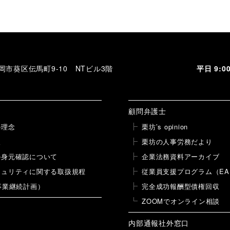
稿
 静岡市葵区伝馬町9-10 NTビル3階
平日 9:
顧問弁護士
の理念
栗坊’s opinion
報
栗坊の人事労務だより
の身元確認について
企業法務資料アーカイブ
キュリティに関する取扱規程
従業員支援プログラム（EA
事業継続計画）
完全成功報酬型債権回収
ZOOMでオンライン相談
内部通報社外窓口