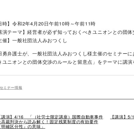
日時】令和2年4月20日午前10時～午前11時
講演テーマ】経営者が必ず知っておくべきユニオンとの団体
主催】一般社団法人みおつくし
田勇弁護士が、一般社団法人みおつくし様主催のセミナーに
きユニオンとの団体交渉のルールと留意点」をテーマに講演
セミナー情報
過
【講演】4/16 「（社労士限定講座）国際自動車事件
次
【講演】5
去
最高裁判決から読み解く！固定残業制度の有効要件
の
の
『明確区分性』の意味」
投
投
稿