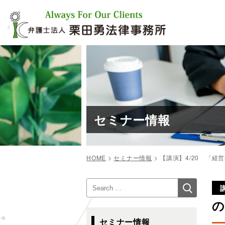
コ
ン
テ
ン
ツ
へ
ス
キ
ッ
プ
セミナー情報
HOME
>
セミナー情報
>
【講演】4/20 「
投
検
検
稿
索
索:
ナ
の
ビ
セミナー情報