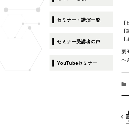
ゲ
ー
シ
セミナー・講演一覧
【
ョ
【
ン
【
セミナー受講者の声
栗
べ
YouTubeセミナー