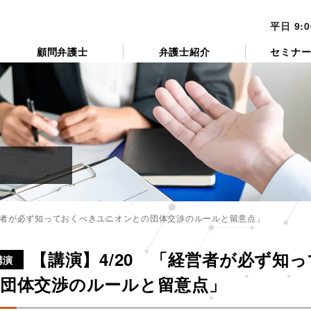
平日 9:
顧問弁護士
弁護士紹介
セミナ
経営者が必ず知っておくべきユニオンとの団体交渉のルールと留意点」
カ
テ
【講演】4/20 「経営者が必ず知
ゴ
講演
リ
団体交渉のルールと留意点」
ー