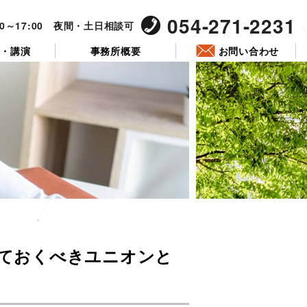
054-271-2231
00～17:00 夜間・土日相談可
ー・講演
事務所概要
お問い合わせ
投
稿
っておくべきユニオンと
日: