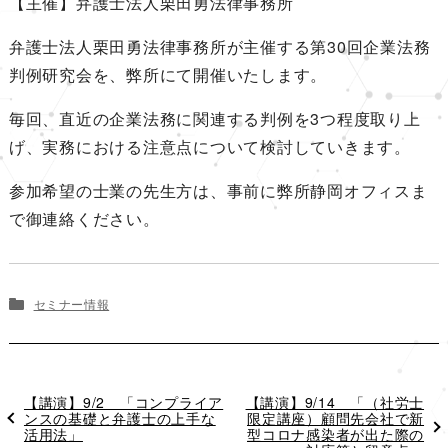
【主催】弁護士法人栗田勇法律事務所
弁護士法人栗田勇法律事務所が主催する第30回企業法務
判例研究会を、弊所にて開催いたします。
毎回、直近の企業法務に関連する判例を3つ程度取り上
げ、実務における注意点について検討していきます。
参加希望の士業の先生方は、事前に弊所静岡オフィスま
で御連絡ください。
セミナー情報
過
【講演】9/2 「コンプライア
次
【講演】9/14 「（社労士
去
ンスの基礎と弁護士の上手な
の
限定講座）顧問先会社で新
の
活用法」
投
型コロナ感染者が出た際の