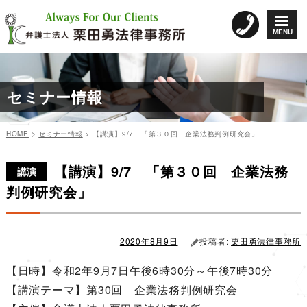
コ
ン
MENU
テ
ン
ツ
へ
セミナー情報
ス
キ
ッ
HOME
>
セミナー情報
>
【講演】9/7 「第３０回 企業法務判例研究会」
プ
カ
投
投
テ
稿
【講演】9/7 「第３０回 企業法務
稿
ゴ
日:
講演
リ
ナ
判例研究会」
ー
ビ
ゲ
ー
2020年8月9日
投稿者:
栗田勇法律事務所
シ
【日時】令和2年9月7日午後6時30分～午後7時30分
ョ
【講演テーマ】第30回 企業法務判例研究会
ン