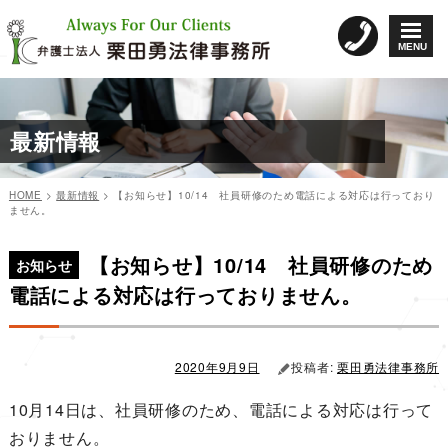
コ
ン
MENU
テ
ン
ツ
へ
最新情報
ス
キ
ッ
HOME
>
最新情報
>
【お知らせ】10/14 社員研修のため電話による対応は行っており
プ
ません。
カ
投
投
テ
稿
【お知らせ】10/14 社員研修のため
稿
ゴ
日:
お知らせ
リ
ナ
電話による対応は行っておりません。
ー
ビ
ゲ
ー
2020年9月9日
投稿者:
栗田勇法律事務所
シ
10月14日は、社員研修のため、電話による対応は行って
ョ
おりません。
ン