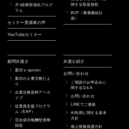
関する取扱規程
月1総務部強化プログ
ラム
BCP（事業継続計
画）
セミナー受講者の声
YouTubeセミナー
顧問弁護士
弁護士紹介
栗坊’s opinion
お問い合わせ
栗坊の人事労務だよ
ご相談のお申込みに
り
関するQ＆A
企業法務資料アーカ
お問い合わせ
イブ
LINEでご連絡
従業員支援プログラ
ム（EAP）
AI利用に関する基本
方針
完全成功報酬型債権
回収
個人情報保護方針