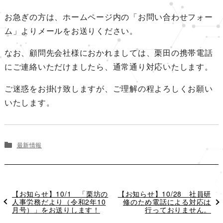
お急ぎの方は、ホームページ内の「お問い合わせフォー
ム」よりメールをお送りください。
なお、顧問先会社様におかれましては、栗田の携帯電話
にご連絡いただけましたら、通常通り対応いたします。
ご迷惑をお掛け致しますが、ご理解の程よろしくお願い
いたします。
最新情報
過
【お知らせ】10/1 「栗坊の
次
【お知らせ】10/28 社員研
去
人事労務だより（令和2年10
の
修のため電話による対応は
の
月号）」をお送りします！
投
行っておりません。
投
稿