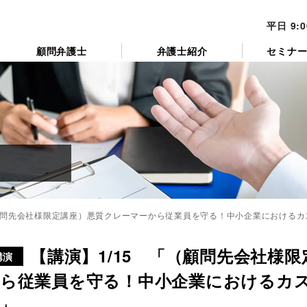
平日 9:
顧問弁護士
弁護士紹介
セミナ
（顧問先会社様限定講座）悪質クレーマーから従業員を守る！中小企業における
カ
テ
【講演】1/15 「（顧問先会社様
ゴ
講演
リ
ら従業員を守る！中小企業におけるカ
ー
」