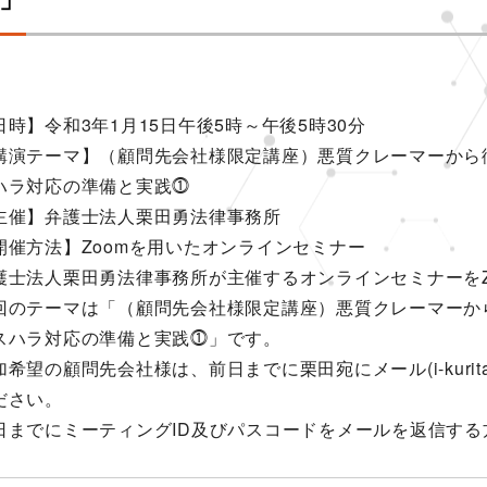
日時】令和3年1月15日午後5時～午後5時30分
講演テーマ】（顧問先会社様限定講座）悪質クレーマーから
ハラ対応の準備と実践⓵
主催】弁護士法人栗田勇法律事務所
開催方法】Zoomを用いたオンラインセミナー
護士法人栗田勇法律事務所が主催するオンラインセミナーをZ
回のテーマは「（顧問先会社様限定講座）悪質クレーマーか
スハラ対応の準備と実践⓵」です。
希望の顧問先会社様は、前日までに栗田宛にメール(i-kurita@ik-
ださい。
日までにミーティングID及びパスコードをメールを返信す