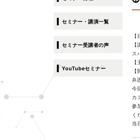
ゲ
ー
シ
セミナー・講演一覧
ョ
ン
【
【
セミナー受講者の声
ス
【
YouTubeセミナー
【
弁
今
カ
参加
く
当