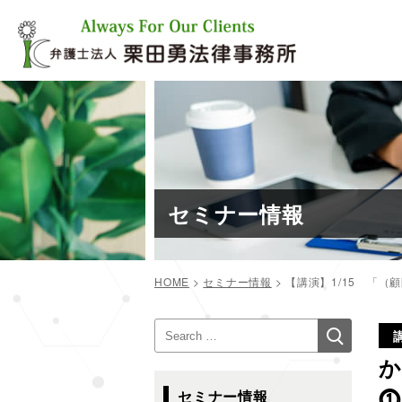
コ
ン
テ
ン
ツ
へ
ス
キ
ッ
プ
セミナー情報
HOME
>
セミナー情報
>
【講演】1/15 「
投
検
検
稿
索
索:
ナ
か
ビ
⓵
セミナー情報