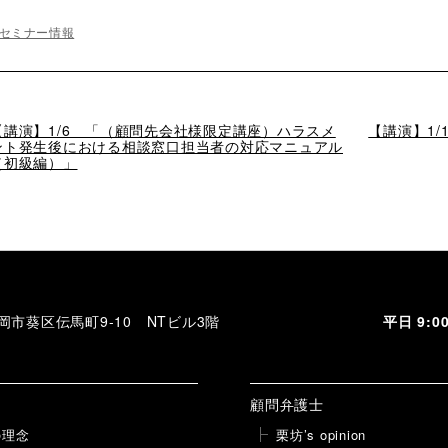
セミナー情報
過
【講演】1/6 「（顧問先会社様限定講座）ハラスメ
次
【講演】1
去
ント発生後における相談窓口担当者の対応マニュアル
の
の
（初級編）」
投
投
稿
稿
 静岡市葵区伝馬町9-10 NTビル3階
平日 9:
顧問弁護士
の理念
栗坊’s opinion