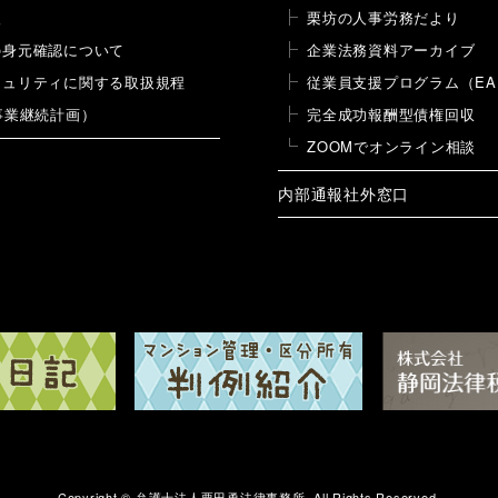
報
栗坊の人事労務だより
の身元確認について
企業法務資料アーカイブ
キュリティに関する取扱規程
従業員支援プログラム（EA
事業継続計画）
完全成功報酬型債権回収
ZOOMでオンライン相談
内部通報社外窓口
Copyright ©
弁護士法人栗田勇法律事務所.
All Rights Reserved.