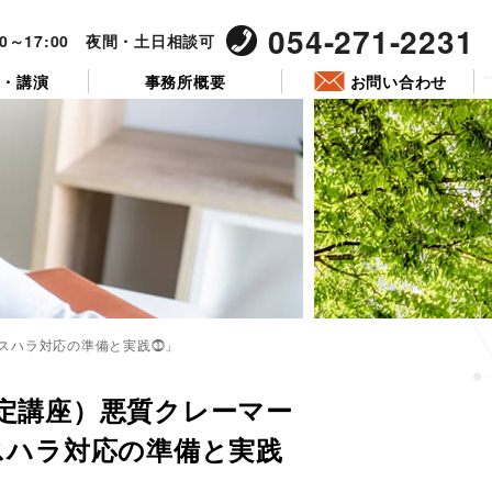
054-271-2231
00～17:00 夜間・土日相談可
ー・講演
事務所概要
お問い合わせ
カスハラ対応の準備と実践⓵」
投
稿
限定講座）悪質クレーマー
日:
スハラ対応の準備と実践