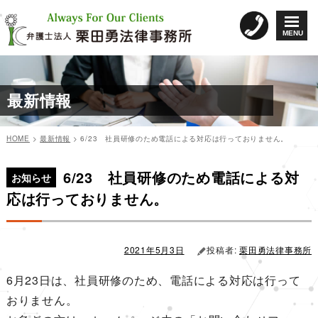
コ
ン
MENU
テ
ン
ツ
へ
最新情報
ス
キ
ッ
HOME
>
最新情報
>
6/23 社員研修のため電話による対応は行っておりません。
プ
カ
投
投
テ
稿
6/23 社員研修のため電話による対
稿
ゴ
日:
お知らせ
リ
ナ
応は行っておりません。
ー
ビ
ゲ
ー
2021年5月3日
投稿者:
栗田勇法律事務所
シ
6月23日は、社員研修のため、電話による対応は行って
ョ
おりません。
ン