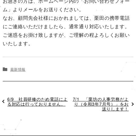
お急ぎの方は、ホームページ内の「お問い合わせフォー
ム」よりメールをお送りください。
なお、顧問先会社様におかれましては、栗田の携帯電話
にご連絡いただけましたら、通常通り対応いたします。
ご迷惑をお掛け致しますが、ご理解の程よろしくお願い
いたします。
最新情報
過
6/9 社員研修のため電話によ
次
7/1 「栗坊の人事労務だよ
去
る対応は行っておりません。
の
り（令和3年7月号）」をお
の
投
送りします！
投
稿
稿