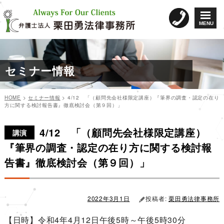
コ
ン
MENU
テ
ン
ツ
へ
セミナー情報
ス
キ
ッ
HOME
>
セミナー情報
>
4/12 「（顧問先会社様限定講座）『筆界の調査・認定の在り
プ
方に関する検討報告書』徹底検討会（第９回）」
カ
投
投
テ
稿
4/12 「（顧問先会社様限定講座）
稿
ゴ
日:
講演
リ
ナ
『筆界の調査・認定の在り方に関する検討報
ー
ビ
告書』徹底検討会（第９回）」
ゲ
ー
シ
2022年3月1日
投稿者:
栗田勇法律事務所
ョ
【日時】令和4年4月12日午後5時～午後5時30分
ン