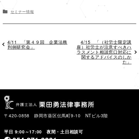
セミナー情報
過
4/11 「第４９回 企業法務
次
4/15 「（社労士限定講
去
判例研究会」
座）社労士が注意すべきハ
の
の
ラスメント相談窓口対応に
投
投
稿
関するアドバイスのしか
稿
た」
〒420-0858 静岡市葵区伝馬町9-10 NTビル3階
平日 9:00～17:00 夜間・土日相談可