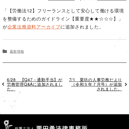
ン
「【労働法12】フリーランスとして安心して働ける環境
を整備するためのガイドライン【重要度★★☆☆☆】」
が
企業法務資料アーカイブ
に追加されました。
最新情報
過
6/28 【Q47－通勤手当】が
次
7/1 栗坊の人事労務だより
去
労務管理Q&Aに追加されまし
の
（令和５年７月号）が追加
の
た。
投
されました。
投
稿
稿