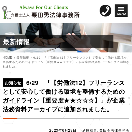
コ
ン
MENU
テ
ン
ツ
へ
最新情報
ス
キ
ッ
HOME
>
最新情報
>
6/29 「【労働法12】フリーランスとして安心して働ける環境を
プ
整備するためのガイドライン【重要度★★☆☆☆】」が企業法務資料アーカイブに追加さ
れました。
カ
投
投
テ
稿
6/29 「【労働法12】フリーランス
稿
ゴ
日:
お知らせ
リ
ナ
として安心して働ける環境を整備するための
ー
ビ
ガイドライン【重要度★★☆☆☆】」が企業
ゲ
法務資料アーカイブに追加されました。
ー
シ
ョ
2023年6月29日
投稿者:
栗田勇法律事務所