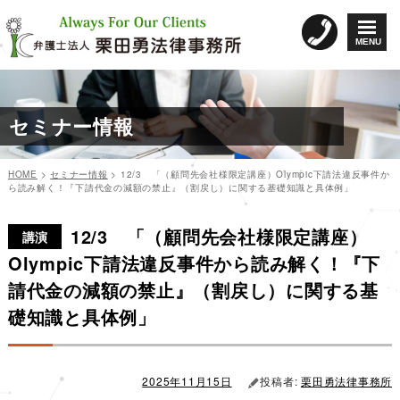
コ
ン
MENU
テ
ン
ツ
へ
セミナー情報
ス
キ
ッ
HOME
>
セミナー情報
>
12/3 「（顧問先会社様限定講座）Olympic下請法違反事件か
プ
ら読み解く！『下請代金の減額の禁止』（割戻し）に関する基礎知識と具体例」
カ
投
投
テ
稿
12/3 「（顧問先会社様限定講座）
稿
ゴ
日:
講演
リ
ナ
Olympic下請法違反事件から読み解く！『下
ー
ビ
請代金の減額の禁止』（割戻し）に関する基
ゲ
礎知識と具体例」
ー
シ
ョ
2025年11月15日
投稿者:
栗田勇法律事務所
ン