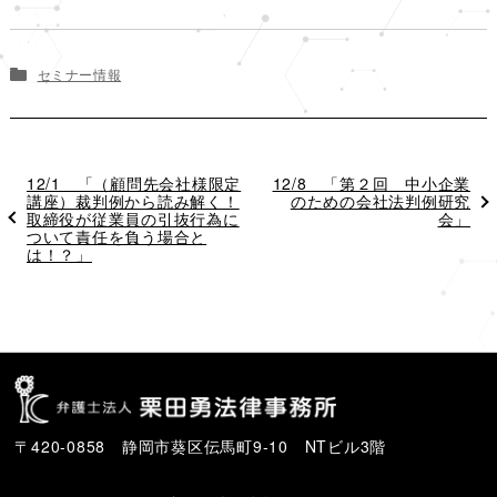
セミナー情報
過
12/1 「（顧問先会社様限定
次
12/8 「第２回 中小企業
去
講座）裁判例から読み解く！
の
のための会社法判例研究
の
取締役が従業員の引抜行為に
投
会」
投
ついて責任を負う場合と
稿
稿
は！？」
〒420-0858 静岡市葵区伝馬町9-10 NTビル3階