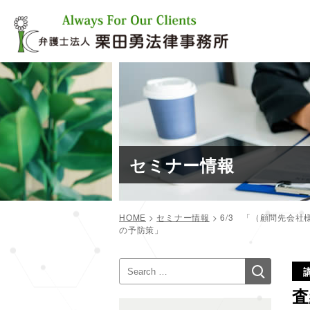
コ
ン
テ
ン
ツ
へ
ス
キ
ッ
プ
セミナー情報
HOME
>
セミナー情報
>
6/3 「（顧問先会
の予防策」
投
検
検
稿
索
索:
ナ
査