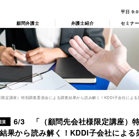
平日 9:
顧問弁護士
弁護士紹介
セミナ
社様限定講座）特別調査委員会による調査結果から読み解く！KDDI子会社によ
カ
テ
6/3 「（顧問先会社様限定講座）
ゴ
講演
リ
結果から読み解く！KDDI子会社によ
ー