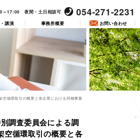
054-271-2231
00～17:00 夜間・土日相談可
ー・講演
事務所概要
お問い合わせ
る架空循環取引の概要と各企業における同種事案
投
稿
特別調査委員会による調
日:
る架空循環取引の概要と各