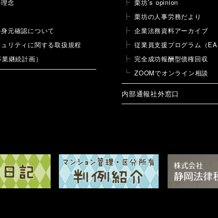
の理念
栗坊’s opinion
報
栗坊の人事労務だより
の身元確認について
企業法務資料アーカイブ
キュリティに関する取扱規程
従業員支援プログラム（EA
事業継続計画）
完全成功報酬型債権回収
ZOOMでオンライン相談
内部通報社外窓口