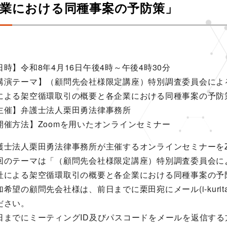
業における同種事案の予防策」
日時】令和8年4月16日午後4時～午後4時30分
講演テーマ】（顧問先会社様限定講座）特別調査委員会による
による架空循環取引の概要と各企業における同種事案の予防
主催】弁護士法人栗田勇法律事務所
開催方法】Zoomを用いたオンラインセミナー
護士法人栗田勇法律事務所が主催するオンラインセミナーをZ
回のテーマは「（顧問先会社様限定講座）特別調査委員会によ
社による架空循環取引の概要と各企業における同種事案の予
希望の顧問先会社様は、前日までに栗田宛にメール(i-kurita@ik-
ださい。
日までにミーティングID及びパスコードをメールを返信す