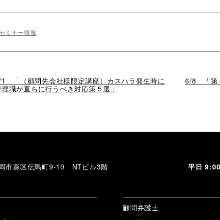
セミナー情報
過
6/1 「（顧問先会社様限定講座）カスハラ発生時に
次
6/8 「
去
管理職が直ちに行うべき対応策５選」
の
の
投
投
稿
稿
 静岡市葵区伝馬町9-10 NTビル3階
平日 9:
顧問弁護士