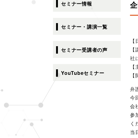
ビ
企
セミナー情報
ゲ
ー
シ
セミナー・講演一覧
ョ
ン
【
【
セミナー受講者の声
社
【
YouTubeセミナー
【
弁
今
会
参加
く
当