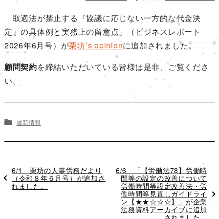
ン
「取適法が禁止する『協議に応じない一方的な代金決
定』の具体例と実務上の留意点」（ビジネスレポート
2026年6月号）が
栗坊’s opinion
に追加されました。
顧問契約
を締結いただいている皆様は是非、ご覧くださ
い。
最新情報
過
6/1 栗坊の人事労務だより
次
6/6 「【労働法78】労働時
去
（令和８年６月号）が追加さ
の
間等の設定の改善について
の
れました。
投
労働時間等設定改善法・労
投
稿
働時間等見直しガイドライ
稿
ン【★★☆☆☆】」が企業
法務資料アーカイブに追加
されました。