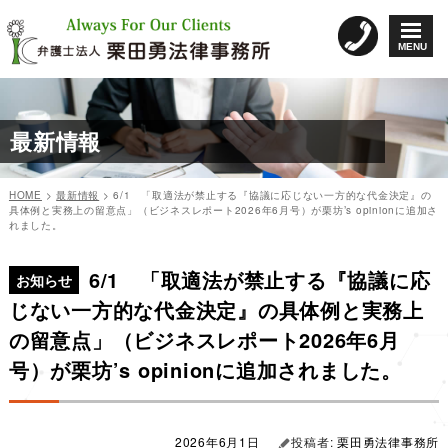
コ
ン
MENU
テ
ン
ツ
へ
最新情報
ス
キ
ッ
HOME
>
最新情報
>
6/1 「取適法が禁止する『協議に応じない一方的な代金決定』の
プ
具体例と実務上の留意点」（ビジネスレポート2026年6月号）が栗坊’s opinionに追加さ
れました。
カ
投
投
テ
稿
6/1 「取適法が禁止する『協議に応
稿
ゴ
日:
お知らせ
リ
ナ
じない一方的な代金決定』の具体例と実務上
ー
ビ
の留意点」（ビジネスレポート2026年6月
ゲ
号）が栗坊’s opinionに追加されました。
ー
シ
ョ
2026年6月1日
投稿者:
栗田勇法律事務所