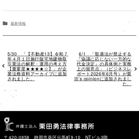
最新情報
過
5/30 「【不動産13】令和７
次
6/1 「取適法が禁止する
去
年４月１日施行版宅地建物取
『協議に応じない一方的な
の
の
引業法の解釈・運用の考え方
代金決定』の具体例と実務
投
投
【重要度★★★★☆】」が企
上の留意点」（ビジネスレ
稿
稿
業法務資料アーカイブに追加
ポート2026年6月号）が栗
されました。
坊’s opinionに追加されまし
た。
〒420-0858 静岡市葵区伝馬町9-10 NTビル3階