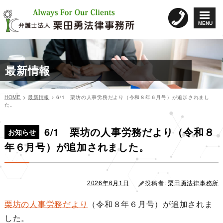
コ
ン
MENU
テ
ン
ツ
へ
最新情報
ス
キ
ッ
HOME
>
最新情報
>
6/1 栗坊の人事労務だより（令和８年６月号）が追加されまし
プ
た。
カ
投
投
テ
稿
6/1 栗坊の人事労務だより（令和８
稿
ゴ
日:
お知らせ
リ
ナ
年６月号）が追加されました。
ー
ビ
ゲ
ー
2026年6月1日
投稿者:
栗田勇法律事務所
シ
栗坊の人事労務だより
（令和８年６月号）が追加されま
ョ
した。
ン