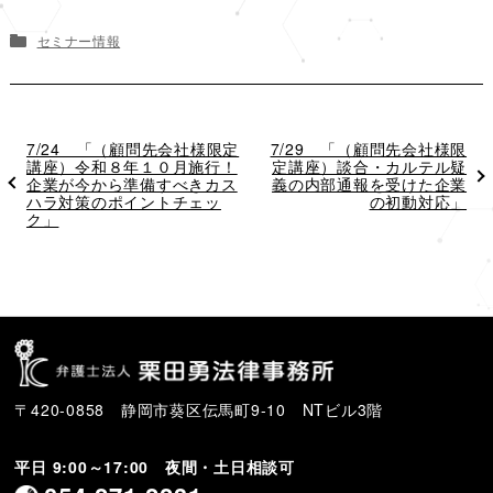
セミナー情報
過
7/24 「（顧問先会社様限定
次
7/29 「（顧問先会社様限
去
講座）令和８年１０月施行！
の
定講座）談合・カルテル疑
の
企業が今から準備すべきカス
投
義の内部通報を受けた企業
投
ハラ対策のポイントチェッ
稿
の初動対応」
稿
ク」
〒420-0858 静岡市葵区伝馬町9-10 NTビル3階
平日 9:00～17:00 夜間・土日相談可