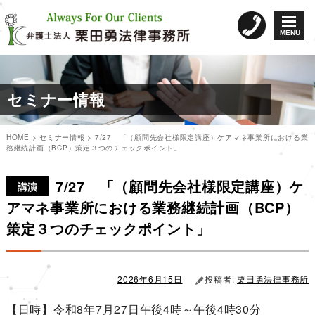
コ
ン
MENU
テ
ン
ツ
へ
セミナー情報
ス
キ
ッ
HOME
>
セミナー情報
>
7/27 「（顧問先会社様限定講座）ケアマネ事業所における業
プ
務継続計画（BCP）策定３つのチェックポイント」
カ
投
投
テ
稿
7/27 「（顧問先会社様限定講座）ケ
稿
ゴ
日:
講演
リ
ナ
アマネ事業所における業務継続計画（BCP）
ー
ビ
策定３つのチェックポイント」
ゲ
ー
シ
2026年6月15日
投稿者:
栗田勇法律事務所
ョ
【日時】令和8年7月27日午後4時～午後4時30分
ン