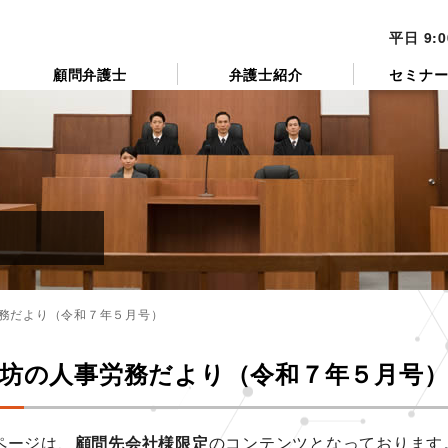
平日 9:
顧問弁護士
弁護士紹介
セミナ
務だより（令和７年５月号）
坊の人事労務だより（令和７年５月号
ページは、
顧問先会社様限定
のコンテンツとなっております