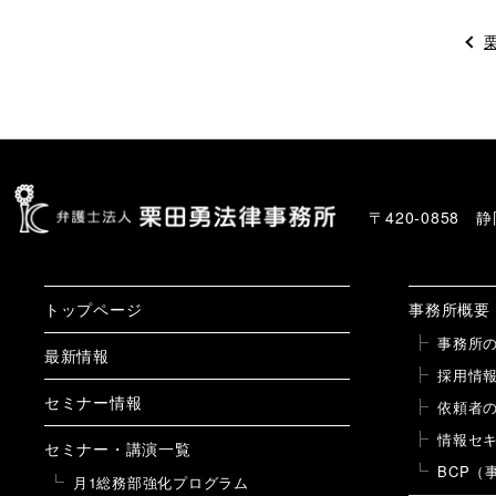
〒420-0858
トップページ
事務所概要
事務所
最新情報
採用情
セミナー情報
依頼者
情報セ
セミナー・講演一覧
BCP（
月1総務部強化プログラム