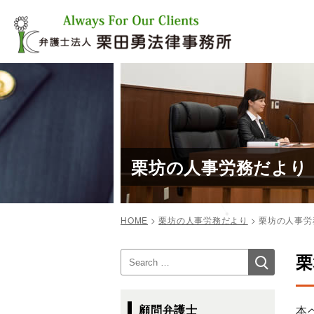
コ
ン
テ
ン
ツ
へ
ス
キ
ッ
プ
栗坊の人事労務だより
HOME
>
栗坊の人事労務だより
>
栗坊の人事労
投
検
検
栗
稿
索
索:
ナ
ビ
顧問弁護士
本