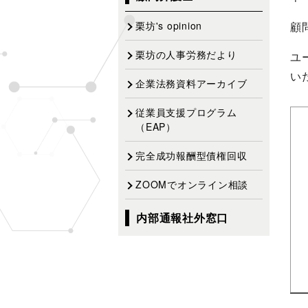
ゲ
ー
顧
栗坊's opinion
シ
栗坊の人事労務だより
ユ
ョ
い
ン
企業法務資料アーカイブ
従業員支援プログラム
（EAP）
完全成功報酬型債権回収
ZOOMでオンライン相談
内部通報社外窓口