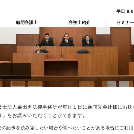
平日 9:
顧問弁護士
弁護士紹介
セミナ
ペ
ペ
ペ
ペ
ペ
ペ
ー
ー
ー
ー
ー
ー
護士法人栗田勇法律事務所が毎月１日に顧問先会社様にお送
ジ
ジ
ジ
ジ
ジ
ジ
り」をお読みいただくことができます。
去の記事を読み返したい場合や調べたいことがある場合にご利用