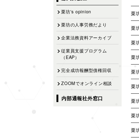
ゲ
ー
栗坊's opinion
栗
シ
栗坊の人事労務だより
ョ
栗
ン
企業法務資料アーカイブ
栗
従業員支援プログラム
栗
（EAP）
完全成功報酬型債権回収
栗
ZOOMでオンライン相談
栗
内部通報社外窓口
栗
栗
栗