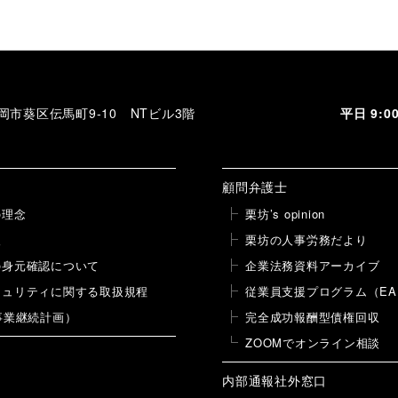
 静岡市葵区伝馬町9-10 NTビル3階
平日 9:
顧問弁護士
の理念
栗坊’s opinion
報
栗坊の人事労務だより
の身元確認について
企業法務資料アーカイブ
キュリティに関する取扱規程
従業員支援プログラム（EA
事業継続計画）
完全成功報酬型債権回収
ZOOMでオンライン相談
内部通報社外窓口