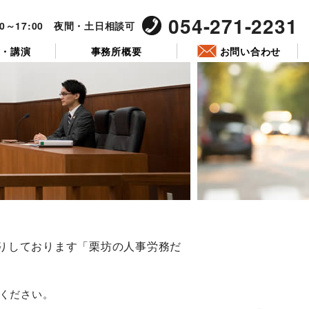
054-271-2231
00～17:00 夜間・土日相談可
ー・講演
事務所概要
お問い合わせ
ペ
ー
りしております「栗坊の人事労務だ
ジ
ください。