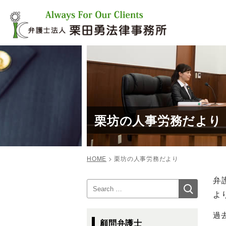
コ
ン
テ
ン
ツ
へ
ス
キ
ッ
プ
栗坊の人事労務だより
HOME
>
栗坊の人事労務だより
投
弁
検
検
稿
索
よ
索:
ナ
ビ
過
顧問弁護士