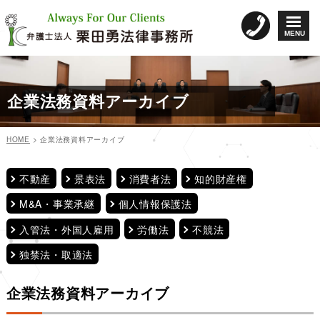
コ
ン
MENU
テ
ン
ツ
へ
企業法務資料アーカイブ
ス
キ
ッ
HOME
>
企業法務資料アーカイブ
プ
ペ
ペ
ペ
ペ
ペ
ペ
投
ー
ー
ー
ー
ー
ー
ジ
ジ
ジ
ジ
ジ
ジ
稿
不動産
景表法
消費者法
知的財産権
ナ
M&A・事業承継
個人情報保護法
ビ
入管法・外国人雇用
労働法
不競法
ゲ
ー
独禁法・取適法
シ
ョ
企業法務資料アーカイブ
ン