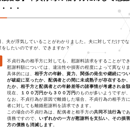
・・・
日、夫が浮気していることがわかりました。夫に対してだけでな
求をしたいのですが、できますか？
不貞行為の相手方に対しても、慰謝料請求をすることがで
慰謝料額については、違法性や損害の程度によって異なり
具体的には、
相手方の年齢、資力、関係の発生や継続につ
が破綻に至ったか、配偶者との間に未成熟子が存在するか
たか、相手方と配偶者との年齢差等の諸事情が考慮され金
現在、
１００万円から３００万円
のものが多いようですが
なお、不貞行為が原因で離婚した場合、不貞行為の相手方
者に対しても離婚慰謝料を請求できます。
この場合の不貞行為は、配偶者と相手方の
共同不法行為
で
債務ですので、
いずれかの一方が慰謝料を支払い、その損
方の債務も消滅します
。