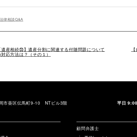
法律相談Q&A
過
【遺産相続㉝】遺産分割に関連する付随問題について
次
【
去
の対応方法は？（その１）
の
の
投
投
稿
稿
 静岡市葵区伝馬町9-10 NTビル3階
平日 9:
顧問弁護士