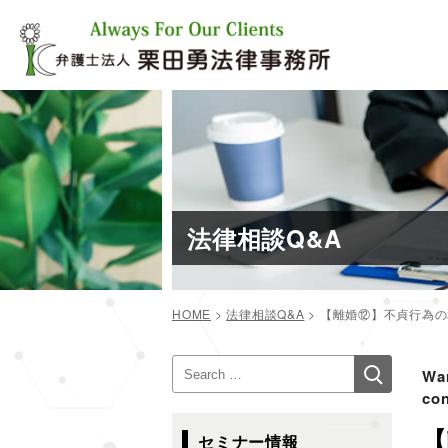
コ
ン
テ
ン
ツ
へ
ス
キ
ッ
プ
法律相談Q&A
HOME
>
法律相談Q&A
>
【離婚⑫】不貞行為の
投
検
検
稿
Wa
索
索:
con
ナ
ビ
【
セミナー情報