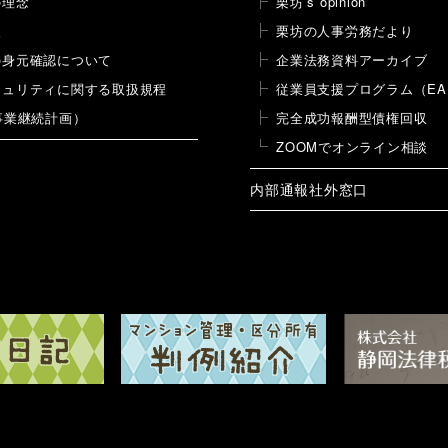
の理念
栗坊’s opinion
報
栗坊の人事労務だより
の身元確認について
企業法務資料アーカイブ
キュリティに関する取扱規程
従業員支援プログラム（EA
事業継続計画）
完全成功報酬型債権回収
ZOOMでオンライン相談
内部通報社外窓口