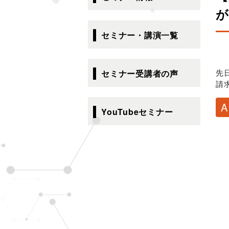
ゲ
が
ー
シ
セミナー・講演一覧
ョ
ン
先
セミナー受講者の声
請
YouTubeセミナー