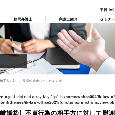
平日 9:
顧問弁護士
弁護士紹介
セミナ
相手方に対して慰謝料請求したいのですが・・・
カ
テ
ゴ
rning
: Undefined array key "qa" in
/home/websc004/ik-law-of
リ
tent/themes/ik-law-office2021/functions/functions.view.ph
ー
離婚⑫】不貞行為の相手方に対して慰