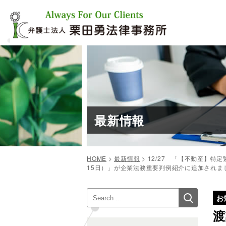
コ
ン
テ
ン
ツ
へ
ス
キ
ッ
プ
最新情報
HOME
>
最新情報
>
12/27 「【不動産】
15日）」が企業法務重要判例紹介に追加されま
投
検
検
稿
お
索
索:
ナ
渡