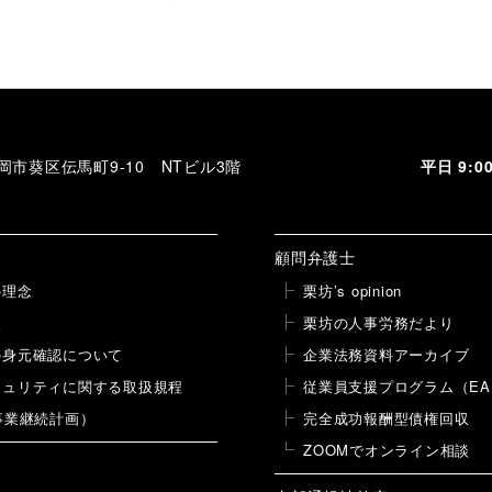
投
稿
 静岡市葵区伝馬町9-10 NTビル3階
平日 9:
顧問弁護士
の理念
栗坊’s opinion
報
栗坊の人事労務だより
の身元確認について
企業法務資料アーカイブ
キュリティに関する取扱規程
従業員支援プログラム（EA
事業継続計画）
完全成功報酬型債権回収
ZOOMでオンライン相談