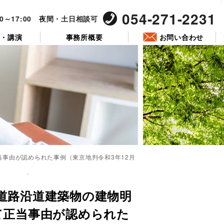
054-271-2231
00～17:00 夜間・土日相談可
ー・講演
事務所概要
お問い合わせ
当事由が認められた事例（東京地判令和3年12月
投
稿
送道路沿道建築物の建物明
日:
て正当事由が認められた