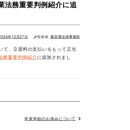
企業法務重要判例紹介に追
2024年12月27日
投稿者:
栗田勇法律事務所
いて、立退料の支払いをもって正当
法務重要判例紹介
に追加されまし
次
年末年始のお休みについて
の
投