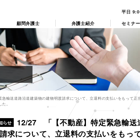
平日 9:
顧問弁護士
弁護士紹介
セミナ
特定緊急輸送道路沿道建築物の建物明渡請求について、立退料の支払いをもって正
した。
カ
テ
12/27 「【不動産】特定緊急輸
ゴ
知らせ
リ
請求について、立退料の支払いをもっ
ー