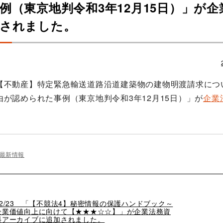
例（東京地判令和3年12月15日）」が
されました。
【不動産】特定緊急輸送道路沿道建築物の建物明渡請求につ
由が認められた事例（東京地判令和3年12月15日）」が
企業
。
最新情報
過
12/23 「【不競法4】秘密情報の保護ハンドブック～
去
企業価値向上に向けて【★★★☆☆】」が企業法務資
の
料アーカイブに追加されました。