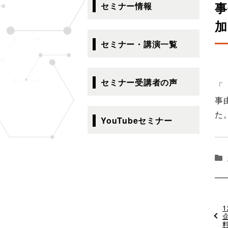
ビ
事
セミナー情報
ゲ
加
ー
シ
セミナー・講演一覧
ョ
ン
セミナー受講者の声
「
事
た
YouTubeセミナー