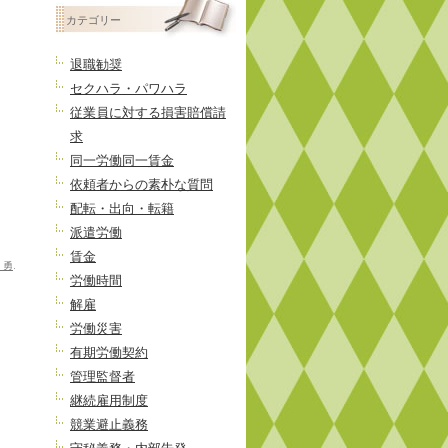
投
カテゴリー
稿
退職勧奨
セクハラ・パワハラ
従業員に対する損害賠償請
求
同一労働同一賃金
依頼者からの素朴な質問
配転・出向・転籍
派遣労働
賃金
 勇
.
労働時間
解雇
労働災害
有期労働契約
管理監督者
継続雇用制度
競業避止義務