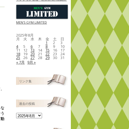
MEN'S GYM LIMITED
2025年8月
月
火
水
木
金
土
日
1
2
3
4
5
6
7
8
9
10
11
12
13
14
15
16
17
18
19
20
21
22
23
24
25
26
27
28
29
30
31
« 7月
9月 »
リンク集
す。
過去の投稿
しな
そう
過
て動
去
の