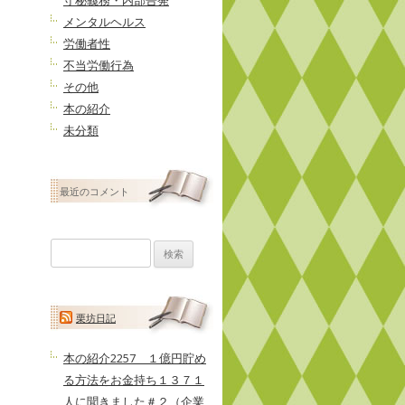
守秘義務・内部告発
メンタルヘルス
労働者性
不当労働行為
その他
本の紹介
未分類
最近のコメント
検
索:
栗坊日記
本の紹介2257 １億円貯め
る方法をお金持ち１３７１
人に聞きました＃２（企業