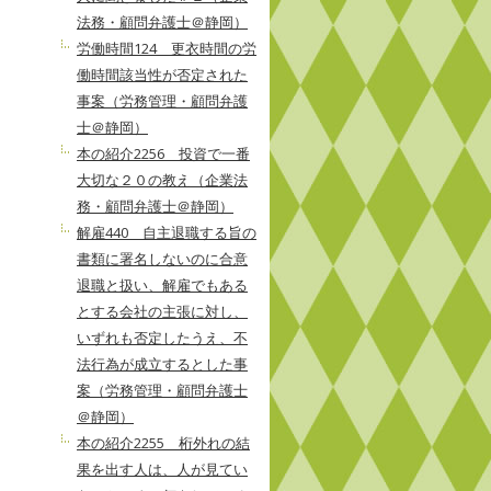
法務・顧問弁護士＠静岡）
労働時間124 更衣時間の労
働時間該当性が否定された
事案（労務管理・顧問弁護
士＠静岡）
本の紹介2256 投資で一番
大切な２０の教え（企業法
務・顧問弁護士＠静岡）
解雇440 自主退職する旨の
書類に署名しないのに合意
退職と扱い、解雇でもある
とする会社の主張に対し、
いずれも否定したうえ、不
法行為が成立するとした事
案（労務管理・顧問弁護士
＠静岡）
本の紹介2255 桁外れの結
果を出す人は、人が見てい