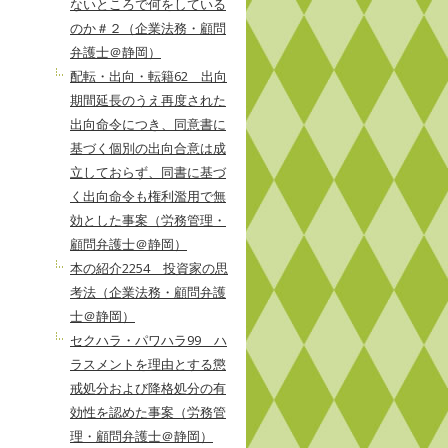
ないところで何をしている
のか＃２（企業法務・顧問
弁護士＠静岡）
配転・出向・転籍62 出向
期間延長のうえ再度された
出向命令につき、同意書に
基づく個別の出向合意は成
立しておらず、同書に基づ
く出向命令も権利濫用で無
効とした事案（労務管理・
顧問弁護士＠静岡）
本の紹介2254 投資家の思
考法（企業法務・顧問弁護
士＠静岡）
セクハラ・パワハラ99 ハ
ラスメントを理由とする懲
戒処分および降格処分の有
効性を認めた事案（労務管
理・顧問弁護士＠静岡）