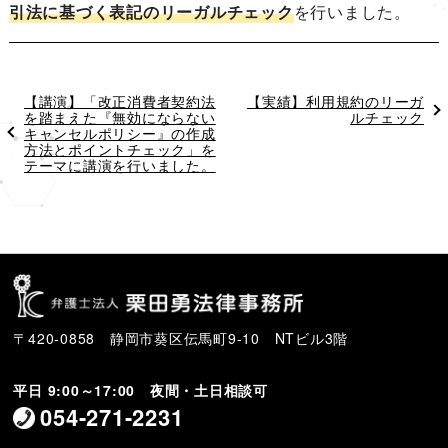
引法に基づく表記
のリーガルチェック
を行いました。
過
【講演】「改正消費者契約法
次
【実績】利用規約のリーガ
去
を踏まえた『無効にならない
の
ルチェック
の
キャンセルポリシー』の作成
投
投
方法とポイントチェック」を
稿
稿
テーマに講演を行いました。
〒420-0858 静岡市葵区伝馬町9-10 NTビル3階
平日 9:00～17:00 夜間・土日相談可
054-271-2231