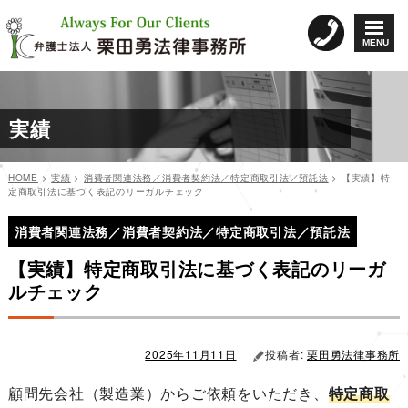
コ
ン
MENU
テ
ン
ツ
へ
実績
ス
キ
ッ
HOME
>
実績
>
消費者関連法務／消費者契約法／特定商取引法／預託法
>
【実績】特
プ
定商取引法に基づく表記のリーガルチェック
投
投
稿
消費者関連法務／消費者契約法／特定商取引法／預託法
稿
日:
ナ
【実績】特定商取引法に基づく表記のリーガ
ビ
ルチェック
ゲ
ー
シ
2025年11月11日
投稿者:
栗田勇法律事務所
ョ
顧問先会社（製造業）からご依頼をいただき、
特定商取
ン