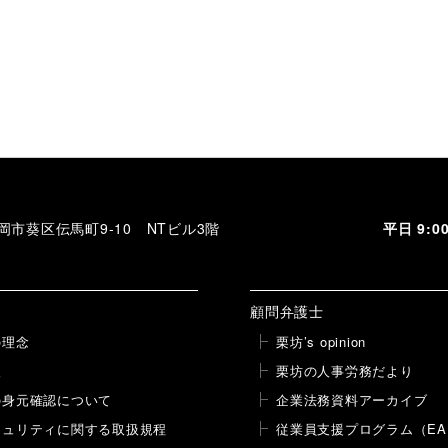
 静岡市葵区伝馬町9-10 NTビル3階
平日 9:
顧問弁護士
の理念
栗坊’s opinion
報
栗坊の人事労務だより
の身元確認について
企業法務資料アーカイブ
キュリティに関する取扱規程
従業員支援プログラム（EA