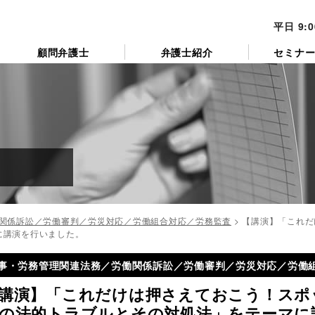
平日 9:
顧問弁護士
弁護士紹介
セミナ
関係訴訟／労働審判／労災対応／労働組合対応／労務監査
>
【講演】「これだ
に講演を行いました。
事・労務管理関連法務／労働関係訴訟／労働審判／労災対応／労働
講演】「これだけは押さえておこう！スポ
の法的トラブルとその対処法」をテーマに