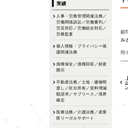
ビ
実績
ゲ
ー
人事・労務管理関連法務／
シ
労働関係訴訟／労働審判／
労災対応／労働組合対応／
ョ
顧
労務監査
ン
ル
個人情報・プライバシー保
同
護関連法務
債権保全／債権回収／財産
開示
不動産法務／土地・建物明
渡し／区分所有／賃料増減
額請求／サブリース／境界
確定
医療法務／介護法務／産業
医リーガルサポート