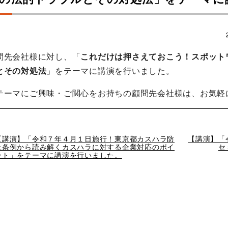
問先会社様に対し、「
これだけは押さえておこう！スポット
とその対処法
」をテーマに講演を行いました。
テーマにご興味・ご関心をお持ちの顧問先会社様は、お気軽
過
【講演】「令和７年４月１日施行！東京都カスハラ防
次
【講演】「
去
止条例から読み解くカスハラに対する企業対応のポイ
の
セ
の
ント」をテーマに講演を行いました。
投
投
稿
稿