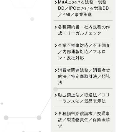
M&Aにおける法務・労務
DD／IPOにおける労務DD
／PMI／事業承継
各種契約書・社内規程の作
成・リーガルチェック
企業不祥事対応／不正調査
／内部通報対応／マネロ
ン・反社対応
消費者関連法務／消費者契
約法／特定商取引法／預託
法
独占禁止法／取適法／フリ
ーランス法／景品表示法
各種損害賠償請求／交通事
故／製造物責任／保険金請
求