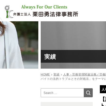
コ
ン
テ
ン
ツ
へ
ス
キ
ッ
プ
実績
HOME
>
実績
>
人事・労務管理関連法務／労働
バイトの法的トラブルとその対処法」をテーマ
投
人
検
検
稿
索
索:
【
ナ
ト