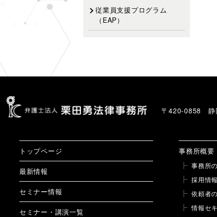
従業員支援プログラム
（EAP）
〒420-0858
トップページ
事務所概要
事務所
最新情報
採用情
セミナー情報
依頼者
情報セ
セミナー・講演一覧