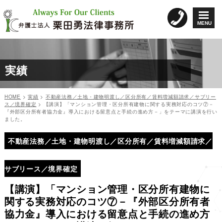
コ
ン
MENU
テ
ン
ツ
へ
実績
ス
キ
ッ
HOME
>
実績
>
不動産法務／土地・建物明渡し／区分所有／賃料増減額請求／サブリー
プ
ス／境界確定
>
【講演】「マンション管理・区分所有建物に関する実務対応のコツ⑦－
『外部区分所有者協力金』導入における留意点と手続の進め方－」をテーマに講演を行い
ました。
投
投
稿
不動産法務／土地・建物明渡し／区分所有／賃料増減額請求／
稿
日:
ナ
サブリース／境界確定
ビ
ゲ
【講演】「マンション管理・区分所有建物に
ー
関する実務対応のコツ⑦－『外部区分所有者
シ
協力金』導入における留意点と手続の進め方