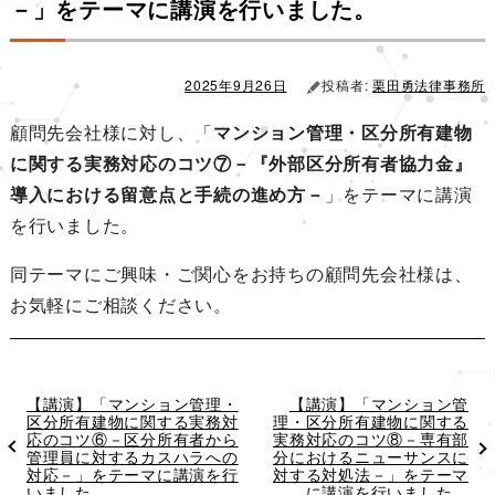
ョ
－」をテーマに講演を行いました。
ン
2025年9月26日
投稿者:
栗田勇法律事務所
顧問先会社様に対し、「
マンション管理・区分所有建物
に関する実務対応のコツ⑦－『外部区分所有者協力金』
導入における留意点と手続の進め方－
」をテーマに講演
を行いました。
同テーマにご興味・ご関心をお持ちの顧問先会社様は、
お気軽にご相談ください。
過
【講演】「マンション管理・
次
【講演】「マンション管
去
区分所有建物に関する実務対
理・区分所有建物に関する
の
の
応のコツ⑥－区分所有者から
実務対応のコツ⑧－専有部
投
投
管理員に対するカスハラへの
分におけるニューサンスに
稿
稿
対応－」をテーマに講演を行
対する対処法－」をテーマ
いました。
に講演を行いました。