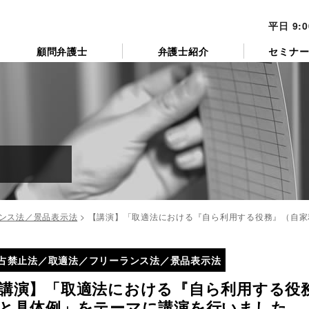
平日 9:
顧問弁護士
弁護士紹介
セミナ
ンス法／景品表示法
>
【講演】「取適法における『自ら利用する役務』（自家
占禁止法／取適法／フリーランス法／景品表示法
講演】「取適法における『自ら利用する役
と具体例」をテーマに講演を行いました。