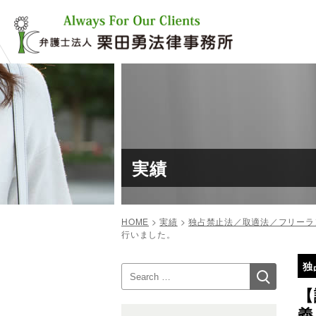
コ
ン
テ
ン
ツ
へ
ス
キ
ッ
プ
実績
HOME
>
実績
>
独占禁止法／取適法／フリーラ
行いました。
投
独
検
検
稿
索
索:
【
ナ
義