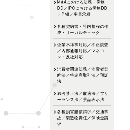
M&Aにおける法務・労務
DD／IPOにおける労務DD
／PMI／事業承継
各種契約書・社内規程の作
成・リーガルチェック
企業不祥事対応／不正調査
／内部通報対応／マネロ
ン・反社対応
消費者関連法務／消費者契
約法／特定商取引法／預託
法
独占禁止法／取適法／フリ
ーランス法／景品表示法
各種損害賠償請求／交通事
故／製造物責任／保険金請
求