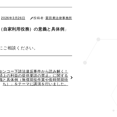
2026年3月26日
投稿者:
栗田勇法律事務所
（自家利用役務）の意義と具体例
」
にご相談ください。
センコー下請法違反事件から読み解く！
済上の利益の提供要請の禁止』に関する
識と具体例（無償荷役作業や長時間荷待
ち）」をテーマに講演を行いました。