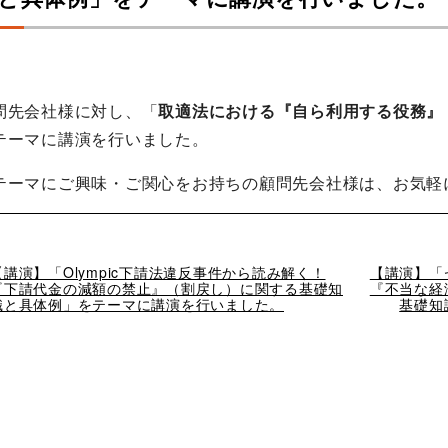
問先会社様に対し、「
取適法における『自ら利用する役務』
テーマに講演を行いました。
テーマにご興味・ご関心をお持ちの顧問先会社様は、お気軽
過
【講演】「Olympic下請法違反事件から読み解く！
次
【講演】「
去
『下請代金の減額の禁止』（割戻し）に関する基礎知
の
『不当な経
の
識と具体例」をテーマに講演を行いました。
投
基礎知
投
稿
稿