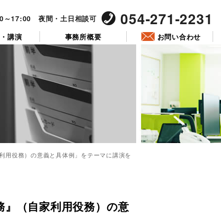
054-271-2231
00～17:00 夜間・土日相談可
ー・講演
事務所概要
お問い合わせ
利用役務）の意義と具体例」をテーマに講演を
投
稿
日:
務』（自家利用役務）の意