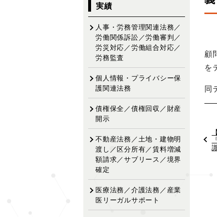
ビ
実績
ゲ
ー
人事・労務管理関連法務／
シ
労働関係訴訟／労働審判／
労災対応／労働組合対応／
ョ
顧
労務監査
ン
を
個人情報・プライバシー保
同
護関連法務
債権保全／債権回収／財産
開示
不動産法務／土地・建物明
渡し／区分所有／賃料増減
額請求／サブリース／境界
確定
医療法務／介護法務／産業
医リーガルサポート