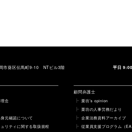
 静岡市葵区伝馬町9-10 NTビル3階
平日 9:
顧問弁護士
の理念
栗坊’s opinion
報
栗坊の人事労務だより
の身元確認について
企業法務資料アーカイブ
キュリティに関する取扱規程
従業員支援プログラム（EA