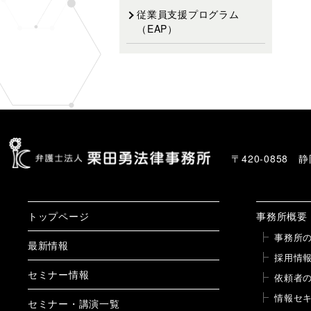
従業員支援プログラム
（EAP）
〒420-0858
トップページ
事務所概要
事務所
最新情報
採用情
セミナー情報
依頼者
情報セ
セミナー・講演一覧