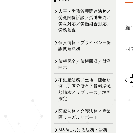
ゲ
ー
人事・労務管理関連法務／
シ
労働関係訴訟／労働審判／
労災対応／労働組合対応／
ョ
顧
労務監査
ン
ー
個人情報・プライバシー保
同
護関連法務
債権保全／債権回収／財産
開示
不動産法務／土地・建物明
渡し／区分所有／賃料増減
額請求／サブリース／境界
確定
医療法務／介護法務／産業
医リーガルサポート
M&Aにおける法務・労務