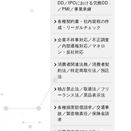
DD／IPOにおける労務DD
／PMI／事業承継
各種契約書・社内規程の作
成・リーガルチェック
企業不祥事対応／不正調査
／内部通報対応／マネロ
ン・反社対応
消費者関連法務／消費者契
約法／特定商取引法／預託
法
独占禁止法／取適法／フリ
ーランス法／景品表示法
各種損害賠償請求／交通事
故／製造物責任／保険金請
求