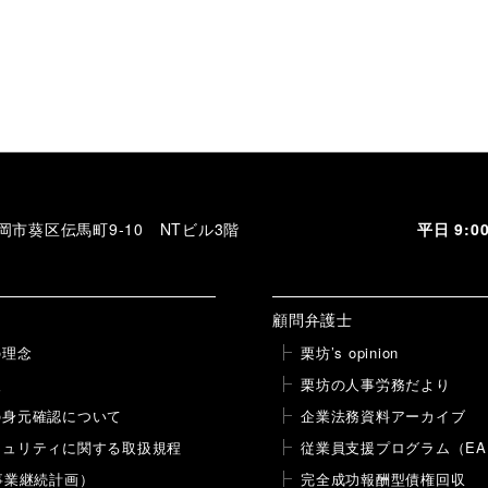
 静岡市葵区伝馬町9-10 NTビル3階
平日 9:
顧問弁護士
の理念
栗坊’s opinion
報
栗坊の人事労務だより
の身元確認について
企業法務資料アーカイブ
キュリティに関する取扱規程
従業員支援プログラム（EA
事業継続計画）
完全成功報酬型債権回収