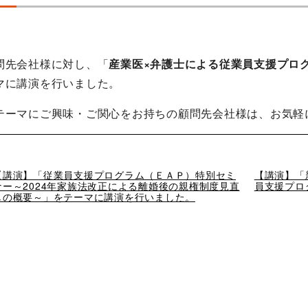
問先会社様に対し、「
産業医×弁護士による従業員支援プロ
マに講演を行いました。
テーマにご興味・ご関心をお持ちの顧問先会社様は、お気軽
過
【講演】「従業員支援プログラム（ＥＡＰ）特別セミ
次
【講演】「
去
ナー～2024年家族法改正による離婚後の親権制度見直
の
員支援プロ
の
しの概要～」をテーマに講演を行いました。
投
投
稿
稿