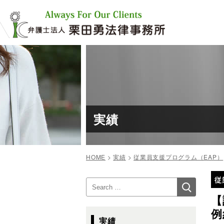
コ
ン
テ
ン
ツ
へ
ス
キ
ッ
プ
実績
HOME
>
実績
>
従業員支援プログラム（EAP）
投
従
検
検
稿
索
索:
【
ナ
例
ビ
実績