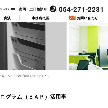
054-271-2231
00～17:00 夜間・土日相談可
ー・講演
事務所概要
お問い合わせ
紹介」をテーマに講演を行いました。
投
稿
日:
プログラム（ＥＡＰ）活用事