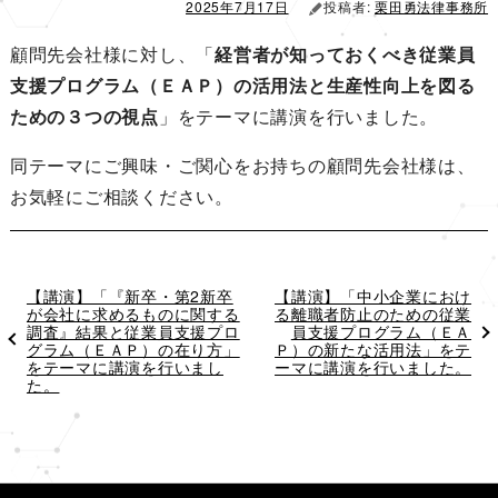
ン
2025年7月17日
投稿者:
栗田勇法律事務所
顧問先会社様に対し、「
経営者が知っておくべき従業員
支援プログラム（ＥＡＰ）の活用法と生産性向上を図る
ための３つの視点
」をテーマに講演を行いました。
同テーマにご興味・ご関心をお持ちの顧問先会社様は、
お気軽にご相談ください。
過
【講演】「『新卒・第2新卒
次
【講演】「中小企業におけ
去
が会社に求めるものに関する
の
る離職者防止のための従業
の
調査』結果と従業員支援プロ
投
員支援プログラム（ＥＡ
投
グラム（ＥＡＰ）の在り方」
稿
Ｐ）の新たな活用法」をテ
稿
をテーマに講演を行いまし
ーマに講演を行いました。
た。