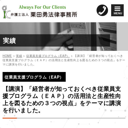
コ
ン
MENU
テ
ン
ツ
へ
実績
ス
キ
ッ
HOME
>
実績
>
従業員支援プログラム（EAP）
>
【講演】「経営者が知っておくべき
プ
従業員支援プログラム（ＥＡＰ）の活用法と生産性向上を図るための３つの視点」をテー
マに講演を行いました。
投
投
稿
従業員支援プログラム（EAP）
稿
日:
ナ
【講演】「経営者が知っておくべき従業員支
ビ
援プログラム（ＥＡＰ）の活用法と生産性向
ゲ
上を図るための３つの視点」をテーマに講演
ー
を行いました。
シ
ョ