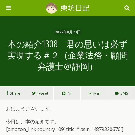
2022年8月23日
本の紹介1308 君の思いは必ず
実現する＃２（企業法務・顧問
弁護士＠静岡）
Share
Tweet
Pin
Mail
SMS
おはようございます。
今日は、本の紹介です。
[amazon_link country=’09’ title=” asin=’4879320676′]