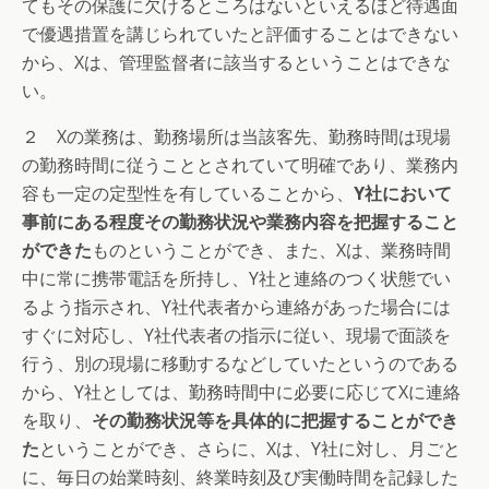
てもその保護に欠けるところはないといえるほど待遇面
で優遇措置を講じられていたと評価することはできない
から、Xは、管理監督者に該当するということはできな
い。
２ Xの業務は、勤務場所は当該客先、勤務時間は現場
の勤務時間に従うこととされていて明確であり、業務内
容も一定の定型性を有していることから、
Y社において
事前にある程度その勤務状況や業務内容を把握すること
ができた
ものということができ、また、Xは、業務時間
中に常に携帯電話を所持し、Y社と連絡のつく状態でい
るよう指示され、Y社代表者から連絡があった場合には
すぐに対応し、Y社代表者の指示に従い、現場で面談を
行う、別の現場に移動するなどしていたというのである
から、Y社としては、勤務時間中に必要に応じてXに連絡
を取り、
その勤務状況等を具体的に把握することができ
た
ということができ、さらに、Xは、Y社に対し、月ごと
に、毎日の始業時刻、終業時刻及び実働時間を記録した