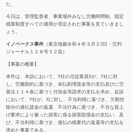
た。
今日は、管理監督者、事業場外みなし労働時間制、固定
残業制度すべての適用が否定された事案を見ていきまし
ょう。
イノベークス事件
（東京地裁令和４年３月２3日・労判
ジャーナル１２８号３２頁）
【事案の概要】
本件は、本訴において、Y社の元従業員Xが、Y社に対
し、労働契約に基づき、未払割増賃金等の支払並びに労
基法１１４条に基づく付加金等請求の支払を求め、反訴
において、Y社が、Xに対し、不当利得に基づき、欠勤控
除分の過払賃金の返還、不法行為に基づき、不当な賃上
げ要求により被った損害に係る損害賠償金の支払い、及
び、不当利得に基づき、過払の残業代の返還等の支払を
求めた事案である。