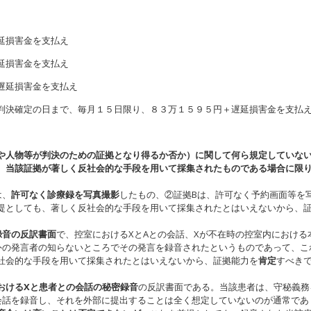
延損害金を支払え
延損害金を支払え
遅延損害金を支払え
判決確定の日まで、毎月１５日限り、８３万１５９５円＋遅延損害金を支払
や人物等が判決のための証拠となり得るか否か）に関して何ら規定していな
、当該証拠が著しく反社会的な手段を用いて採集されたものである場合に限
は、
許可なく診療録を写真撮影
したもの、②証拠Bは、許可なく予約画面等を
提としても、著しく反社会的な手段を用いて採集されたとはいえないから、
録音の反訳書面
で、控室におけるXとAとの会話、Xが不在時の控室内における
外の発言者の知らないところでその発言を録音されたというものであって、こ
社会的な手段を用いて採集されたとはいえないから、証拠能力を
肯定
すべき
おけるXと患者との会話の秘密録音
の反訳書面である。当該患者は、守秘義務
会話を録音し、それを外部に提出することは全く想定していないのが通常であ