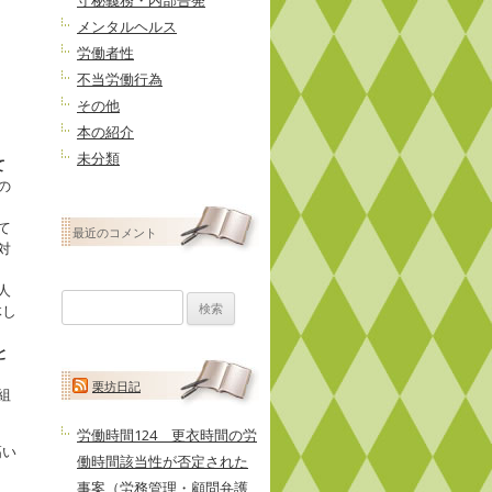
守秘義務・内部告発
メンタルヘルス
労働者性
不当労働行為
その他
本の紹介
未分類
て
の
て
最近のコメント
対
人
検
索:
体し
と
栗坊日記
組
労働時間124 更衣時間の労
高い
働時間該当性が否定された
事案（労務管理・顧問弁護