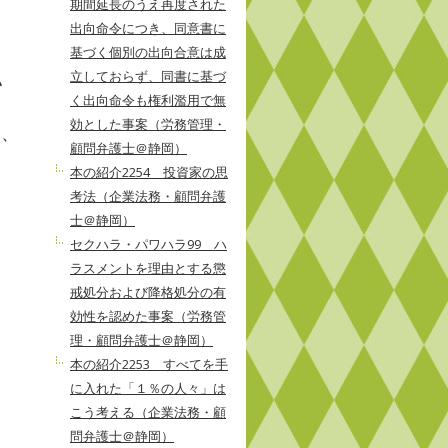
期間延長のうえ再度された
出向命令につき、同意書に
基づく個別の出向合意は成
立しておらず、同書に基づ
い
く出向命令も権利濫用で無
効とした事案（労務管理・
り、
顧問弁護士＠静岡）
本の紹介2254 投資家の思
考法（企業法務・顧問弁護
士＠静岡）
セクハラ・パワハラ99 ハ
ラスメントを理由とする懲
戒処分および降格処分の有
効性を認めた事案（労務管
理・顧問弁護士＠静岡）
本の紹介2253 すべてを手
に入れた「１％の人々」は
こう考える（企業法務・顧
問弁護士＠静岡）