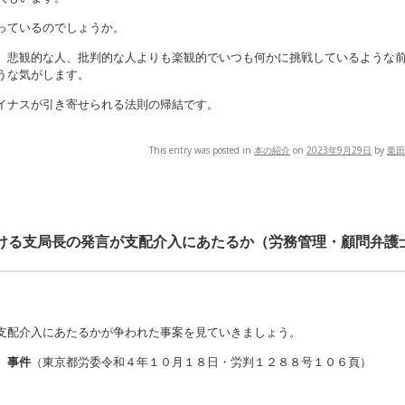
っているのでしょうか。
、悲観的な人、批判的な人よりも楽観的でいつも何かに挑戦しているような
うな気がします。
イナスが引き寄せられる法則の帰結です。
This entry was posted in
本の紹介
on
2023年9月29日
by
栗田
おける支局長の発言が支配介入にあたるか（労務管理・顧問弁護
支配介入にあたるかが争われた事案を見ていきましょう。
）事件
（東京都労委令和４年１０月１８日・労判１２８８号１０６頁）