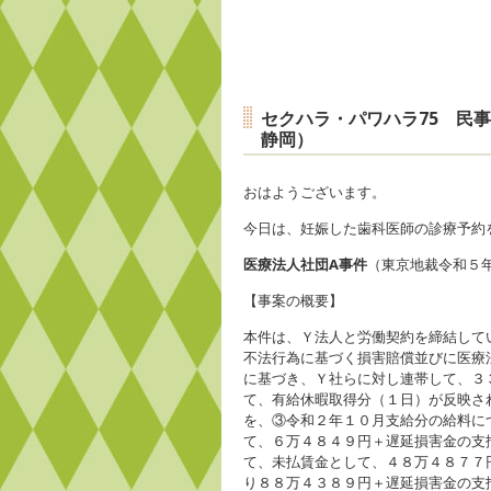
セクハラ・パワハラ75 民
静岡）
おはようございます。
今日は、妊娠した歯科医師の診療予約
医療法人社団A事件
（東京地裁令和５
【事案の概要】
本件は、Ｙ法人と労働契約を締結して
不法行為に基づく損害賠償並びに医療
に基づき、Ｙ社らに対し連帯して、３
て、有給休暇取得分（１日）が反映さ
を、③令和２年１０月支給分の給料に
て、６万４８４９円＋遅延損害金の支
て、未払賃金として、４８万４８７７
り８８万４３８９円＋遅延損害金の支