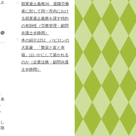
 勇
.
競業避止義務36 退職労働
者に対して同一市内におけ
る競業避止義務を課す特約
の有効性（労務管理・顧問
士＠
弁護士＠静岡）
本の紹介2252 バビロンの
大富豪 「繁栄と富と幸
福」はいかにして築かれる
のか（企業法務・顧問弁護
。
士＠静岡）
て、
８条
い
払
し
張し
日限