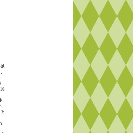
え
い以
り、
写
証拠
本
れ
であ
を