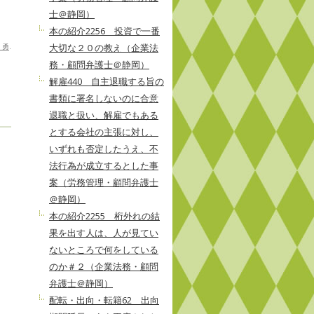
士＠静岡）
本の紹介2256 投資で一番
大切な２０の教え（企業法
 勇
.
務・顧問弁護士＠静岡）
解雇440 自主退職する旨の
書類に署名しないのに合意
退職と扱い、解雇でもある
とする会社の主張に対し、
いずれも否定したうえ、不
法行為が成立するとした事
案（労務管理・顧問弁護士
＠静岡）
本の紹介2255 桁外れの結
果を出す人は、人が見てい
ないところで何をしている
のか＃２（企業法務・顧問
弁護士＠静岡）
配転・出向・転籍62 出向