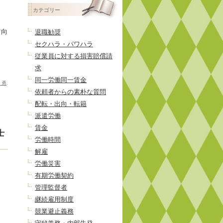
投
カテゴリー
稿
前向
退職勧奨
セクハラ・パワハラ
従業員に対する損害賠償請
求
同一労働同一賃金
 勇
.
依頼者からの素朴な質問
配転・出向・転籍
派遣労働
賃金
士
労働時間
解雇
労働災害
有期労働契約
管理監督者
継続雇用制度
競業避止義務