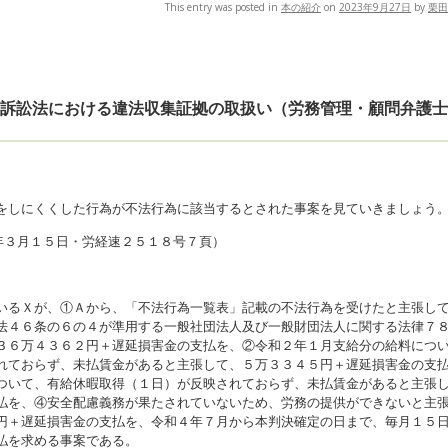
This entry was posted in
本の紹介
on
2023年9月27日
by
栗田
事訴訟法における違法収集証拠の取扱い（労務管理・顧問弁護
をしにくくした行為が不法行為に該当するとされた事案を見ていきましょう
年３月１５日・労経速２５１８号７頁）
いるＸが、①Ａから、「不法行為一覧表」記載の不法行為を受けたと主張し
法４６条の６の４が準用する一般社団法人及び一般財団法人に関する法律７
３６万４３６２円＋遅延損害金の支払を、②令和２年１月支給分の給料につ
れておらず、未払賃金があると主張して、５万３３４５円＋遅延損害金の支
ついて、有給休暇取得（１日）が反映されておらず、未払賃金があると主張
払を、④安全配慮義務が果たされていないため、労務の提供ができないと主
円＋遅延損害金の支払を、令和４年７月から本判決確定の日まで、毎月１５
払を求める事案である。