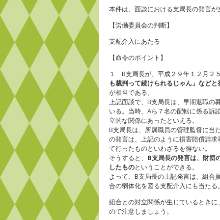
本件は、面談における支局長の発言が
【労働委員会の判断】
支配介入にあたる
【命令のポイント】
１ B支局長が、平成２９年１２月２
も裁判って続けられるじゃん」などと
が相当である。
上記面談で、B支局長は、早期退職の
いる。当時、Aら７名の配転に係る訴
立的な関係にあったといえる。
B支局長は、所属職員の管理監督に当
の発言は、上記のように損害賠償請求
て行ったものといわざるを得ない。
そうすると、
B支局長の発言は、財団
したもの
ということができる。
よって、B支局長の上記発言は、組合
合の弱体化を図る支配介入にも当たる
組合との対立関係が生じているときに
ので注意しましょう。