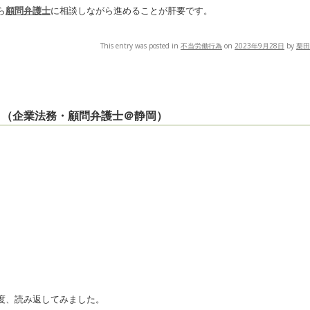
ら
顧問弁護士
に相談しながら進めることが肝要です。
This entry was posted in
不当労働行為
on
2023年9月28日
by
栗田
＃２（企業法務・顧問弁護士＠静岡）
度、読み返してみました。