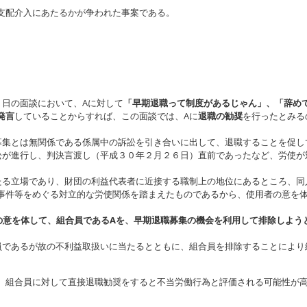
支配介入にあたるかが争われた事案である。
５日の面談において、Aに対して
「早期退職って制度があるじゃん」、「辞め
発言
していることからすれば、この面談では、Aに
退職の勧奨
を行ったとみる
募集とは無関係である係属中の訴訟を引き合いに出して、退職することを促し
訟が進行し、判決言渡し（平成３０年２月２６日）直前であったなど、労使が
たる立場であり、財団の利益代表者に近接する職制上の地位にあるところ、同
事件等をめぐる対立的な労使関係を踏まえたものであるから、使用者の意を
の意を体して、組合員であるAを、早期退職募集の機会を利用して排除しよう
員であるが故の不利益取扱いに当たるとともに、組合員を排除することにより
。
、組合員に対して直接退職勧奨をすると不当労働行為と評価される可能性が