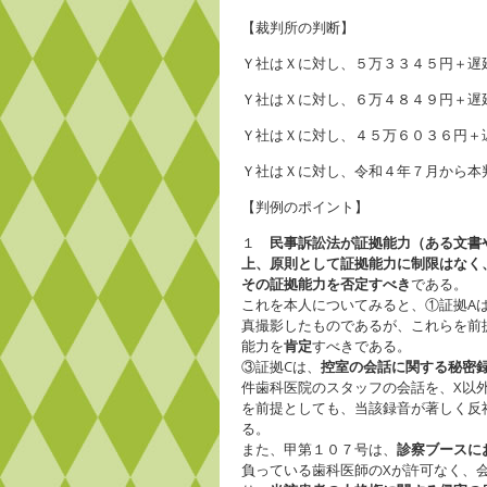
【裁判所の判断】
Ｙ社はＸに対し、５万３３４５円＋遅
Ｙ社はＸに対し、６万４８４９円＋遅
Ｙ社はＸに対し、４５万６０３６円＋
Ｙ社はＸに対し、令和４年７月から本
【判例のポイント】
１
民事訴訟法が証拠能力（ある文書
上、原則として証拠能力に制限はなく
その証拠能力を否定すべき
である。
これを本人についてみると、①証拠A
真撮影したものであるが、これらを前
能力を
肯定
すべきである。
③証拠Cは、
控室の会話に関する秘密
件歯科医院のスタッフの会話を、X以
を前提としても、当該録音が著しく反
る。
また、甲第１０７号は、
診察ブースに
負っている歯科医師のXが許可なく、